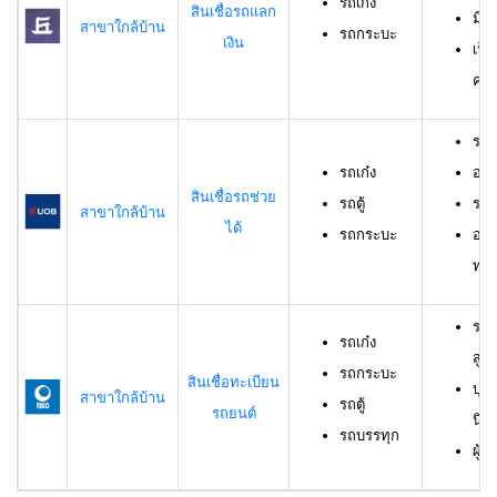
รถเก๋ง
สินเชื่อรถแลก
มีร
สาขาใกล้บ้าน
รถกระบะ
เงิน
เป็
ครอ
รถเ
รถเก๋ง
อาย
สินเชื่อรถช่วย
รถตู้
ราย
สาขาใกล้บ้าน
ได้
รถกระบะ
อาย
ทดล
รถเ
รถเก๋ง
สูง
รถกระบะ
สินเชื่อทะเบียน
บุค
สาขาใกล้บ้าน
รถตู้
รถยนต์
นิต
รถบรรทุก
ผู้ก