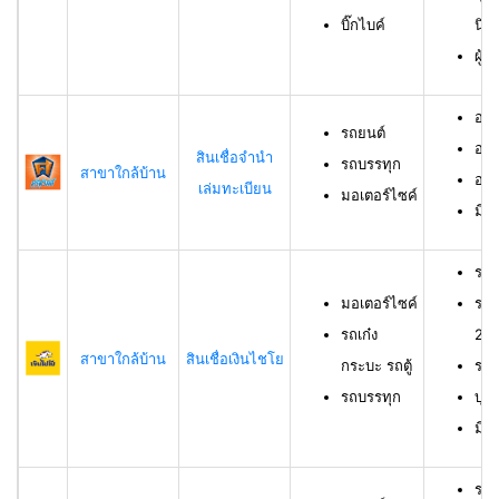
บิ๊กไบค์
นิต
ผู้
อาย
รถยนต์
อาย
สินเชื่อจำนำ
รถบรรทุก
สาขาใกล้บ้าน
อาย
เล่มทะเบียน
มอเตอร์ไซค์
มีช
รถม
มอเตอร์ไซค์
รถเ
รถเก๋ง
23 
สาขาใกล้บ้าน
สินเชื่อเงินไชโย
กระบะ รถตู้
รถบ
รถบรรทุก
บุค
มีร
รถย