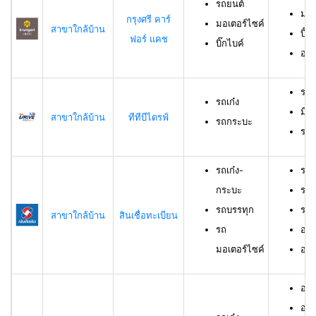
รถยนต์
มอเ
กรุงศรี คาร์
มอเตอร์ไซค์
สาขาใกล้บ้าน
บิ๊ก
ฟอร์ แคช
บิ๊กไบค์
อาย
รถเ
รถเก๋ง
มีอ
สาขาใกล้บ้าน
ทีทีบีไดรฟ์
รถกระบะ
ราย
รถเก๋ง-
รถเ
กระบะ
รถบ
รถบรรทุก
รถม
สาขาใกล้บ้าน
สินเชื่อทะเบียน
รถ
อาย
มอเตอร์ไซค์
อายุ
อายุ
อาย