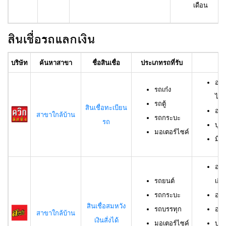
เดือน
สินเชื่อรถแลกเงิน
บริษัท
ค้นหาสาขา
ชื่อสินเชื่อ
ประเภทรถที่รับ
อา
อาย
รถเก๋ง
ไม่เ
รถตู้
สินเชื่อทะเบียน
อาย
สาขาใกล้บ้าน
รถกระบะ
รถ
บุค
มอเตอร์ไซค์
มีช
อาย
รถยนต์
เกิน
รถกระบะ
อาย
สินเชื่อสมหวัง
รถบรรทุก
อาย
สาขาใกล้บ้าน
เงินสั่งได้
มอเตอร์ไซค์
บุค