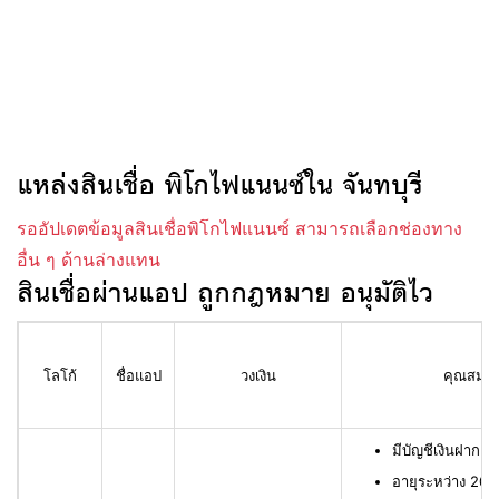
แหล่งสินเชื่อ พิโกไฟแนนซ์ใน จันทบุรี
รออัปเดตข้อมูลสินเชื่อพิโกไฟแนนซ์ สามารถเลือกช่องทาง
อื่น ๆ ด้านล่างแทน
สินเชื่อผ่านแอป ถูกกฎหมาย อนุมัติไว
โลโก้
ชื่อแอป
วงเงิน
คุณสมบัติ
มีบัญชีเงินฝาก L
อายุระหว่าง 20 