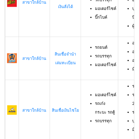
สาขาใกล้บ้าน
เงินสั่งได้
มอเตอร์ไซค์
บุค
บิ๊กไบค์
นิต
ผู้
อาย
รถยนต์
อาย
สินเชื่อจำนำ
รถบรรทุก
สาขาใกล้บ้าน
อาย
เล่มทะเบียน
มอเตอร์ไซค์
มีช
รถม
มอเตอร์ไซค์
รถเ
รถเก๋ง
23 
สาขาใกล้บ้าน
สินเชื่อเงินไชโย
กระบะ รถตู้
รถบ
รถบรรทุก
บุค
มีร