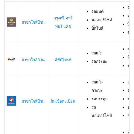
รถย
รถยนต์
มอเ
กรุงศรี คาร์
มอเตอร์ไซค์
สาขาใกล้บ้าน
บิ๊ก
ฟอร์ แคช
บิ๊กไบค์
อาย
รถเ
รถเก๋ง
มีอ
สาขาใกล้บ้าน
ทีทีบีไดรฟ์
รถกระบะ
ราย
รถเก๋ง-
รถเ
กระบะ
รถบ
รถบรรทุก
รถม
สาขาใกล้บ้าน
สินเชื่อทะเบียน
รถ
อาย
มอเตอร์ไซค์
อายุ
อายุ