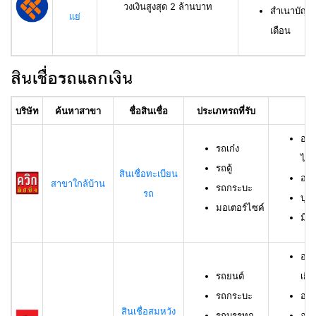
วงเงินสูงสุด 2 ล้านบาท
สำเนาบัญชีเ
แย่
เดือน
สินเชื่อรถแลกเงิน
บริษัท
ค้นหาสาขา
ชื่อสินเชื่อ
ประเภทรถที่รับ
อา
อาย
รถเก๋ง
ไม่เ
รถตู้
สินเชื่อทะเบียน
อาย
สาขาใกล้บ้าน
รถกระบะ
รถ
บุค
มอเตอร์ไซค์
มีช
อาย
รถยนต์
เกิน
รถกระบะ
อาย
สินเชื่อสมหวัง
รถบรรทุก
อาย