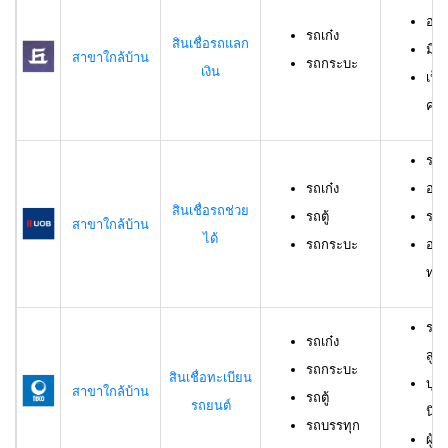
อาย
รถเก๋ง
สินเชื่อรถแลก
มีร
สาขาใกล้บ้าน
รถกระบะ
เงิน
เป็
ครอ
รถเ
รถเก๋ง
อาย
สินเชื่อรถช่วย
รถตู้
ราย
สาขาใกล้บ้าน
ได้
รถกระบะ
อาย
ทดล
รถเ
รถเก๋ง
สูง
รถกระบะ
สินเชื่อทะเบียน
บุค
สาขาใกล้บ้าน
รถตู้
รถยนต์
นิต
รถบรรทุก
ผู้ก