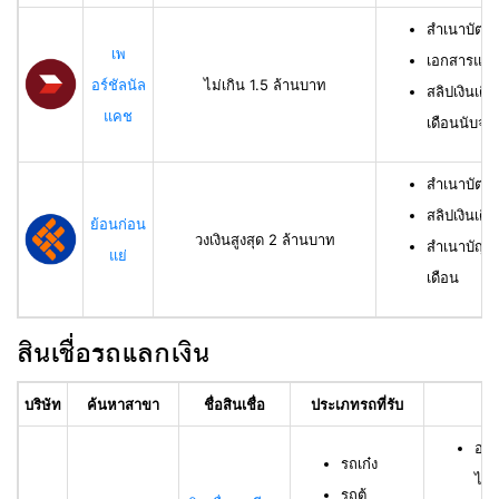
สำเนาบัตร
เพ
เอกสารแสด
อร์ชัลนัล
ไม่เกิน 1.5 ล้านบาท
สลิปเงินเดื
แคช
เดือนนับจาก
สำเนาบัตรป
สลิปเงินเดื
ย้อนก่อน
วงเงินสูงสุด 2 ล้านบาท
สำเนาบัญชีเ
แย่
เดือน
สินเชื่อรถแลกเงิน
บริษัท
ค้นหาสาขา
ชื่อสินเชื่อ
ประเภทรถที่รับ
อา
อาย
รถเก๋ง
ไม่เ
รถตู้