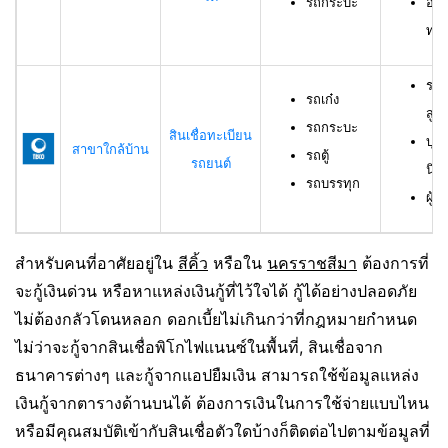
รถกระบะ
อาย
ทดล
รถเ
รถเก๋ง
สูง
รถกระบะ
สินเชื่อทะเบียน
บุค
สาขาใกล้บ้าน
รถตู้
รถยนต์
นิต
รถบรรทุก
ผู้ก
สำหรับคนที่อาศัยอยู่ใน
สีคิ้ว
หรือใน
นครราชสีมา
ต้องการที่
จะกู้เงินด่วน หรือหาแหล่งเงินกู้ที่ไว้ใจได้ กู้ได้อย่างปลอดภัย
ไม่ต้องกลัวโดนหลอก ดอกเบี้ยไม่เกินกว่าที่กฎหมายกำหนด
ไม่ว่าจะกู้จากสินเชื่อพิโกไฟแนนซ์ในพื้นที่, สินเชื่อจาก
ธนาคารต่างๆ และกู้จากแอปยืมเงิน สามารถใช้ข้อมูลแหล่ง
เงินกู้จากตารางด้านบนได้ ต้องการเงินในการใช้จ่ายแบบไหน
หรือมีคุณสมบัติเข้ากับสินเชื่อตัวใดบ้างก็ติดต่อไปตามข้อมูลที่