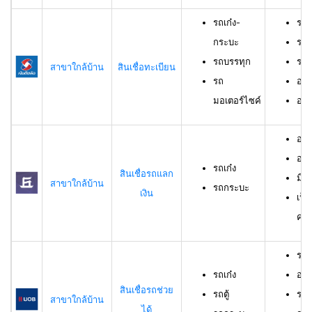
รถเก๋ง-
รถเ
กระบะ
รถบ
รถบรรทุก
รถม
สาขาใกล้บ้าน
สินเชื่อทะเบียน
รถ
อาย
มอเตอร์ไซค์
อายุ
อายุ
อาย
รถเก๋ง
สินเชื่อรถแลก
มีร
สาขาใกล้บ้าน
รถกระบะ
เงิน
เป็
ครอ
รถเ
รถเก๋ง
อาย
สินเชื่อรถช่วย
รถตู้
ราย
สาขาใกล้บ้าน
ได้