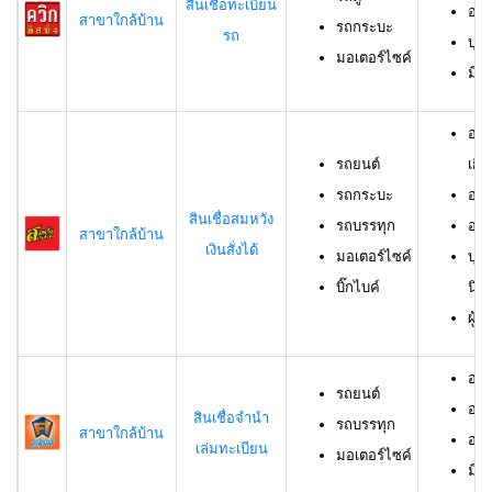
สินเชื่อทะเบียน
อาย
สาขาใกล้บ้าน
รถกระบะ
รถ
บุค
มอเตอร์ไซค์
มีช
อาย
รถยนต์
เกิน
รถกระบะ
อาย
สินเชื่อสมหวัง
รถบรรทุก
อาย
สาขาใกล้บ้าน
เงินสั่งได้
มอเตอร์ไซค์
บุค
บิ๊กไบค์
นิต
ผู้
อาย
รถยนต์
อาย
สินเชื่อจำนำ
รถบรรทุก
สาขาใกล้บ้าน
อาย
เล่มทะเบียน
มอเตอร์ไซค์
มีช