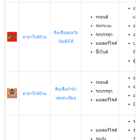
อาย
รถยนต์
เกิน
รถกระบะ
อาย
สินเชื่อสมหวัง
รถบรรทุก
อาย
สาขาใกล้บ้าน
เงินสั่งได้
มอเตอร์ไซค์
บุค
บิ๊กไบค์
นิต
ผู้
อาย
รถยนต์
อาย
สินเชื่อจำนำ
รถบรรทุก
สาขาใกล้บ้าน
อาย
เล่มทะเบียน
มอเตอร์ไซค์
มีช
รถม
มอเตอร์ไซค์
รถเ
รถเก๋ง
23 