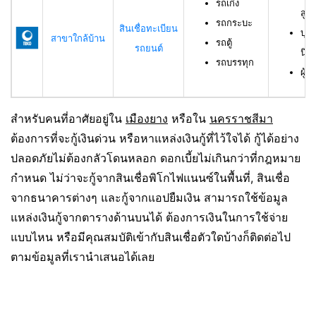
รถเก๋ง
สูง
รถกระบะ
สินเชื่อทะเบียน
บุค
สาขาใกล้บ้าน
รถตู้
รถยนต์
นิต
รถบรรทุก
ผู้ก
สำหรับคนที่อาศัยอยู่ใน
เมืองยาง
หรือใน
นครราชสีมา
ต้องการที่จะกู้เงินด่วน หรือหาแหล่งเงินกู้ที่ไว้ใจได้ กู้ได้อย่าง
ปลอดภัยไม่ต้องกลัวโดนหลอก ดอกเบี้ยไม่เกินกว่าที่กฎหมาย
กำหนด ไม่ว่าจะกู้จากสินเชื่อพิโกไฟแนนซ์ในพื้นที่, สินเชื่อ
จากธนาคารต่างๆ และกู้จากแอปยืมเงิน สามารถใช้ข้อมูล
แหล่งเงินกู้จากตารางด้านบนได้ ต้องการเงินในการใช้จ่าย
แบบไหน หรือมีคุณสมบัติเข้ากับสินเชื่อตัวใดบ้างก็ติดต่อไป
ตามข้อมูลที่เรานำเสนอได้เลย