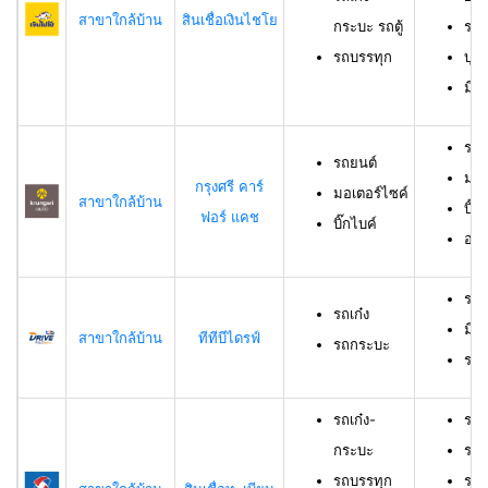
สาขาใกล้บ้าน
สินเชื่อเงินไชโย
กระบะ รถตู้
รถบ
รถบรรทุก
บุค
มีร
รถย
รถยนต์
มอเ
กรุงศรี คาร์
มอเตอร์ไซค์
สาขาใกล้บ้าน
บิ๊ก
ฟอร์ แคช
บิ๊กไบค์
อาย
รถเ
รถเก๋ง
มีอ
สาขาใกล้บ้าน
ทีทีบีไดรฟ์
รถกระบะ
ราย
รถเก๋ง-
รถเ
กระบะ
รถบ
รถบรรทุก
รถม