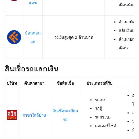
แคช
เดือนนับจาก
สำเนาบัตรป
สลิปเงินเดื
ย้อนก่อน
วงเงินสูงสุด 2 ล้านบาท
สำเนาบัญชีเ
แย่
เดือน
สินเชื่อรถแลกเงิน
บริษัท
ค้นหาสาขา
ชื่อสินเชื่อ
ประเภทรถที่รับ
อา
อาย
รถเก๋ง
ไม่เ
รถตู้
สินเชื่อทะเบียน
อาย
สาขาใกล้บ้าน
รถกระบะ
รถ
บุค
มอเตอร์ไซค์
มีช