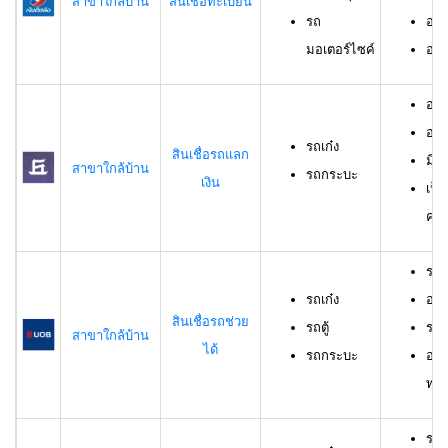
สาขาใกล้บ้าน
สินเชื่อทะเบียน
รถ
อาย
มอเตอร์ไซค์
อายุ
อายุ
อาย
รถเก๋ง
สินเชื่อรถแลก
มีร
สาขาใกล้บ้าน
รถกระบะ
เงิน
เป็
ครอ
รถเ
รถเก๋ง
อาย
สินเชื่อรถช่วย
รถตู้
ราย
สาขาใกล้บ้าน
ได้
รถกระบะ
อาย
ทดล
รถเ