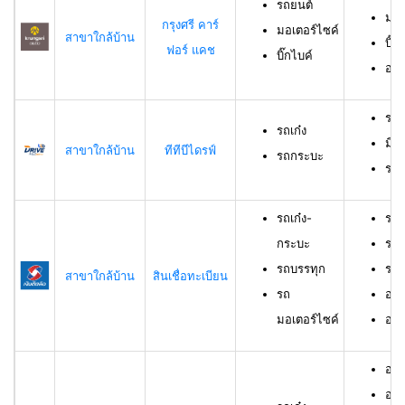
รถยนต์
มอเ
กรุงศรี คาร์
มอเตอร์ไซค์
สาขาใกล้บ้าน
บิ๊ก
ฟอร์ แคช
บิ๊กไบค์
อาย
รถเ
รถเก๋ง
มีอ
สาขาใกล้บ้าน
ทีทีบีไดรฟ์
รถกระบะ
ราย
รถเก๋ง-
รถเ
กระบะ
รถบ
รถบรรทุก
รถม
สาขาใกล้บ้าน
สินเชื่อทะเบียน
รถ
อาย
มอเตอร์ไซค์
อายุ
อายุ
อาย