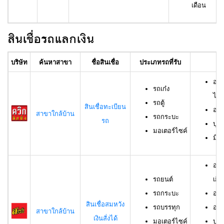
เดือน
สินเชื่อรถแลกเงิน
บริษัท
ค้นหาสาขา
ชื่อสินเชื่อ
ประเภทรถที่รับ
อา
อาย
รถเก๋ง
ไม่เ
รถตู้
สินเชื่อทะเบียน
อาย
สาขาใกล้บ้าน
รถกระบะ
รถ
บุค
มอเตอร์ไซค์
มีช
อาย
รถยนต์
เกิน
รถกระบะ
อาย
สินเชื่อสมหวัง
รถบรรทุก
อาย
สาขาใกล้บ้าน
เงินสั่งได้
มอเตอร์ไซค์
บุค