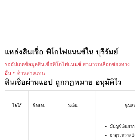
แหล่งสินเชื่อ พิโกไฟแนนซ์ใน บุรีรัมย์
รออัปเดตข้อมูลสินเชื่อพิโกไฟแนนซ์ สามารถเลือกช่องทาง
อื่น ๆ ด้านล่างแทน
สินเชื่อผ่านแอป ถูกกฎหมาย อนุมัติไว
โลโก้
ชื่อแอป
วงเงิน
คุณสมบัติ
มีบัญชีเงินฝาก L
อายุระหว่าง 20 