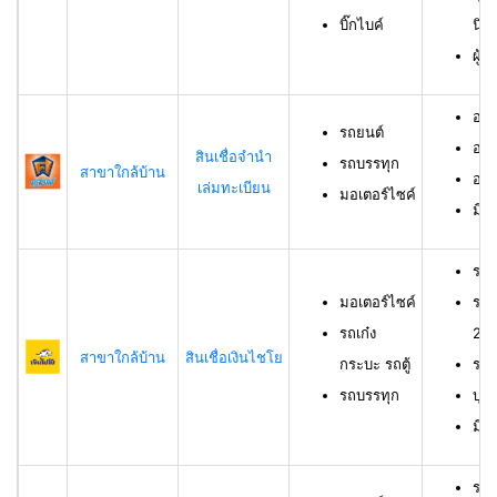
บิ๊กไบค์
นิต
ผู้
อาย
รถยนต์
อาย
สินเชื่อจำนำ
รถบรรทุก
สาขาใกล้บ้าน
อาย
เล่มทะเบียน
มอเตอร์ไซค์
มีช
รถม
มอเตอร์ไซค์
รถเ
รถเก๋ง
23 
สาขาใกล้บ้าน
สินเชื่อเงินไชโย
กระบะ รถตู้
รถบ
รถบรรทุก
บุค
มีร
รถย