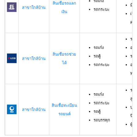
รถเก๋ง
สินเชื่อรถแลก
มีร
สาขาใกล้บ้าน
รถกระบะ
เงิน
เป็
ครอ
รถเ
รถเก๋ง
อาย
สินเชื่อรถช่วย
รถตู้
ราย
สาขาใกล้บ้าน
ได้
รถกระบะ
อาย
ทดล
รถเ
รถเก๋ง
สูง
รถกระบะ
สินเชื่อทะเบียน
บุค
สาขาใกล้บ้าน
รถตู้
รถยนต์
นิต
รถบรรทุก
ผู้ก