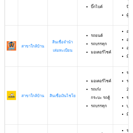
บิ๊กไบค์
นิต
ผู้
อาย
รถยนต์
อาย
สินเชื่อจำนำ
รถบรรทุก
สาขาใกล้บ้าน
อาย
เล่มทะเบียน
มอเตอร์ไซค์
มีช
รถม
มอเตอร์ไซค์
รถเ
รถเก๋ง
23 
สาขาใกล้บ้าน
สินเชื่อเงินไชโย
กระบะ รถตู้
รถบ
รถบรรทุก
บุค
มีร
รถย