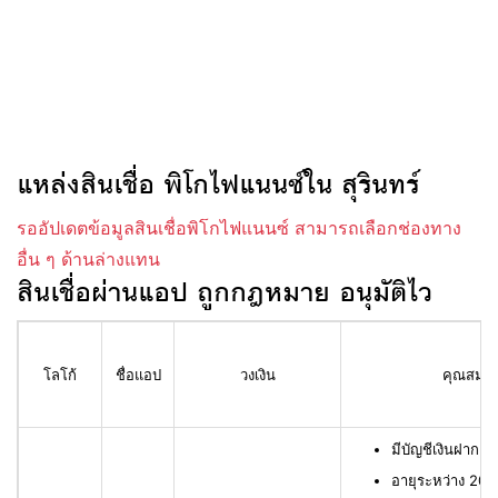
แหล่งสินเชื่อ พิโกไฟแนนซ์ใน สุรินทร์
รออัปเดตข้อมูลสินเชื่อพิโกไฟแนนซ์ สามารถเลือกช่องทาง
อื่น ๆ ด้านล่างแทน
สินเชื่อผ่านแอป ถูกกฎหมาย อนุมัติไว
โลโก้
ชื่อแอป
วงเงิน
คุณสมบัติ
มีบัญชีเงินฝาก L
อายุระหว่าง 20 