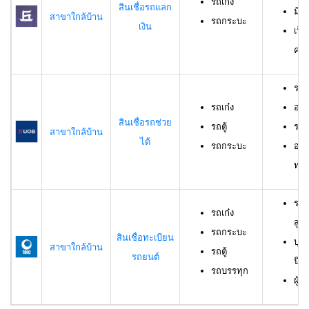
รถเก๋ง
สินเชื่อรถแลก
มีร
สาขาใกล้บ้าน
รถกระบะ
เงิน
เป็
ครอ
รถเ
รถเก๋ง
อาย
สินเชื่อรถช่วย
รถตู้
ราย
สาขาใกล้บ้าน
ได้
รถกระบะ
อาย
ทดล
รถเ
รถเก๋ง
สูง
รถกระบะ
สินเชื่อทะเบียน
บุค
สาขาใกล้บ้าน
รถตู้
รถยนต์
นิต
รถบรรทุก
ผู้ก