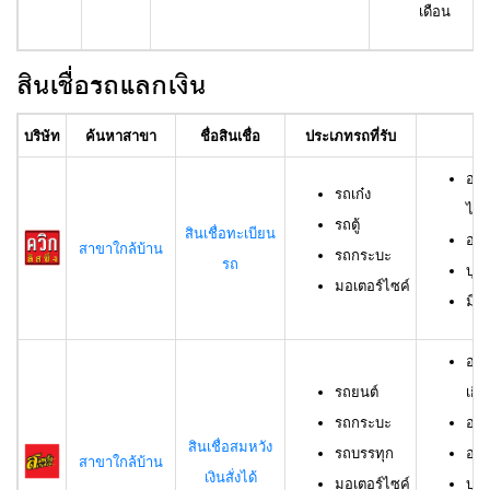
เดือน
สินเชื่อรถแลกเงิน
บริษัท
ค้นหาสาขา
ชื่อสินเชื่อ
ประเภทรถที่รับ
อา
อาย
รถเก๋ง
ไม่เ
รถตู้
สินเชื่อทะเบียน
อาย
สาขาใกล้บ้าน
รถกระบะ
รถ
บุค
มอเตอร์ไซค์
มีช
อาย
รถยนต์
เกิน
รถกระบะ
อาย
สินเชื่อสมหวัง
รถบรรทุก
อาย
สาขาใกล้บ้าน
เงินสั่งได้
มอเตอร์ไซค์
บุค