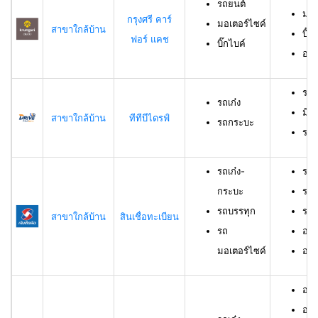
รถยนต์
มอเ
กรุงศรี คาร์
มอเตอร์ไซค์
สาขาใกล้บ้าน
บิ๊ก
ฟอร์ แคช
บิ๊กไบค์
อาย
รถเ
รถเก๋ง
มีอ
สาขาใกล้บ้าน
ทีทีบีไดรฟ์
รถกระบะ
ราย
รถเก๋ง-
รถเ
กระบะ
รถบ
รถบรรทุก
รถม
สาขาใกล้บ้าน
สินเชื่อทะเบียน
รถ
อาย
มอเตอร์ไซค์
อายุ
อายุ
อาย