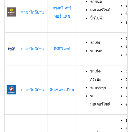
รถยนต์
มอเ
กรุงศรี คาร์
มอเตอร์ไซค์
สาขาใกล้บ้าน
บิ๊ก
ฟอร์ แคช
บิ๊กไบค์
อาย
รถเ
รถเก๋ง
มีอ
สาขาใกล้บ้าน
ทีทีบีไดรฟ์
รถกระบะ
ราย
รถเก๋ง-
รถเ
กระบะ
รถบ
รถบรรทุก
รถม
สาขาใกล้บ้าน
สินเชื่อทะเบียน
รถ
อาย
มอเตอร์ไซค์
อายุ
อายุ
อาย