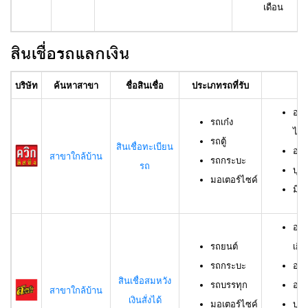
เดือน
สินเชื่อรถแลกเงิน
บริษัท
ค้นหาสาขา
ชื่อสินเชื่อ
ประเภทรถที่รับ
อา
อาย
รถเก๋ง
ไม่เ
รถตู้
สินเชื่อทะเบียน
อาย
สาขาใกล้บ้าน
รถกระบะ
รถ
บุค
มอเตอร์ไซค์
มีช
อาย
รถยนต์
เกิน
รถกระบะ
อาย
สินเชื่อสมหวัง
รถบรรทุก
อาย
สาขาใกล้บ้าน
เงินสั่งได้
มอเตอร์ไซค์
บุค