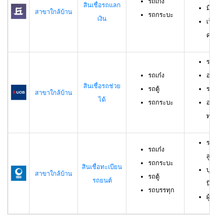
รถเก๋ง
สินเชื่อรถแลก
มีร
สาขาใกล้บ้าน
รถกระบะ
เงิน
เป็
ครอ
รถเ
รถเก๋ง
อาย
สินเชื่อรถช่วย
รถตู้
ราย
สาขาใกล้บ้าน
ได้
รถกระบะ
อาย
ทดล
รถเ
รถเก๋ง
สูง
รถกระบะ
สินเชื่อทะเบียน
บุค
สาขาใกล้บ้าน
รถตู้
รถยนต์
นิต
รถบรรทุก
ผู้ก