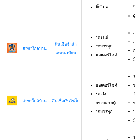
บิ๊กไบค์
นิต
ผู้
อาย
รถยนต์
อาย
สินเชื่อจำนำ
รถบรรทุก
สาขาใกล้บ้าน
อาย
เล่มทะเบียน
มอเตอร์ไซค์
มีช
รถม
มอเตอร์ไซค์
รถเ
รถเก๋ง
23 
สาขาใกล้บ้าน
สินเชื่อเงินไชโย
กระบะ รถตู้
รถบ
รถบรรทุก
บุค
มีร
รถย