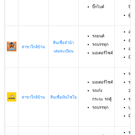
บิ๊กไบค์
นิต
ผู้
อาย
รถยนต์
อาย
สินเชื่อจำนำ
รถบรรทุก
สาขาใกล้บ้าน
อาย
เล่มทะเบียน
มอเตอร์ไซค์
มีช
รถม
มอเตอร์ไซค์
รถเ
รถเก๋ง
23 
สาขาใกล้บ้าน
สินเชื่อเงินไชโย
กระบะ รถตู้
รถบ
รถบรรทุก
บุค
มีร
รถย