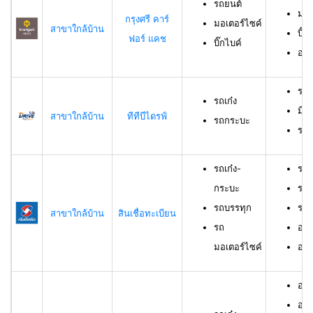
รถยนต์
มอเ
กรุงศรี คาร์
มอเตอร์ไซค์
สาขาใกล้บ้าน
บิ๊ก
ฟอร์ แคช
บิ๊กไบค์
อาย
รถเ
รถเก๋ง
มีอ
สาขาใกล้บ้าน
ทีทีบีไดรฟ์
รถกระบะ
ราย
รถเก๋ง-
รถเ
กระบะ
รถบ
รถบรรทุก
รถม
สาขาใกล้บ้าน
สินเชื่อทะเบียน
รถ
อาย
มอเตอร์ไซค์
อายุ
อายุ
อาย