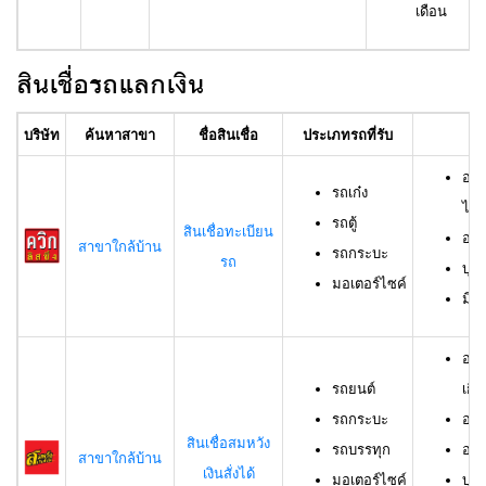
เดือน
สินเชื่อรถแลกเงิน
บริษัท
ค้นหาสาขา
ชื่อสินเชื่อ
ประเภทรถที่รับ
อา
อาย
รถเก๋ง
ไม่เ
รถตู้
สินเชื่อทะเบียน
อาย
สาขาใกล้บ้าน
รถกระบะ
รถ
บุค
มอเตอร์ไซค์
มีช
อาย
รถยนต์
เกิน
รถกระบะ
อาย
สินเชื่อสมหวัง
รถบรรทุก
อาย
สาขาใกล้บ้าน
เงินสั่งได้
มอเตอร์ไซค์
บุค