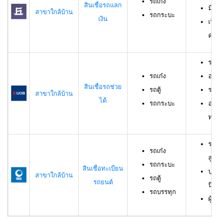
รถเก๋ง
สินเชื่อรถแลก
มีร
สาขาใกล้บ้าน
รถกระบะ
เงิน
เป็
ครอ
รถเ
รถเก๋ง
อาย
สินเชื่อรถช่วย
รถตู้
ราย
สาขาใกล้บ้าน
ได้
รถกระบะ
อาย
ทดล
รถเ
รถเก๋ง
สูง
รถกระบะ
สินเชื่อทะเบียน
บุค
สาขาใกล้บ้าน
รถตู้
รถยนต์
นิต
รถบรรทุก
ผู้ก