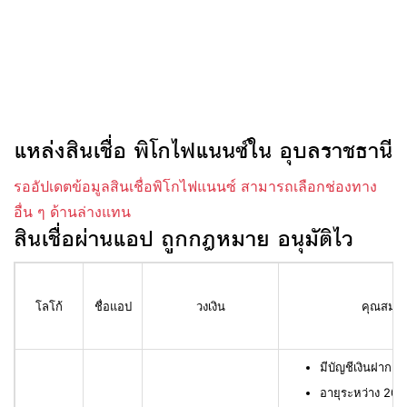
แหล่งสินเชื่อ พิโกไฟแนนซ์ใน อุบลราชธานี
รออัปเดตข้อมูลสินเชื่อพิโกไฟแนนซ์ สามารถเลือกช่องทาง
อื่น ๆ ด้านล่างแทน
สินเชื่อผ่านแอป ถูกกฎหมาย อนุมัติไว
โลโก้
ชื่อแอป
วงเงิน
คุณสมบัติ
มีบัญชีเงินฝาก L
อายุระหว่าง 20 