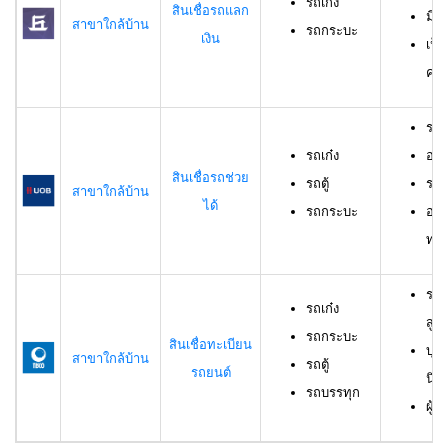
รถเก๋ง
สินเชื่อรถแลก
มีร
สาขาใกล้บ้าน
รถกระบะ
เงิน
เป็
ครอ
รถเ
รถเก๋ง
อาย
สินเชื่อรถช่วย
รถตู้
ราย
สาขาใกล้บ้าน
ได้
รถกระบะ
อาย
ทดล
รถเ
รถเก๋ง
สูง
รถกระบะ
สินเชื่อทะเบียน
บุค
สาขาใกล้บ้าน
รถตู้
รถยนต์
นิต
รถบรรทุก
ผู้ก