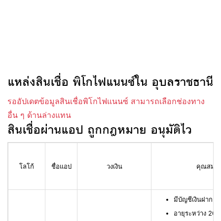
แหล่งสินเชื่อ พิโกไฟแนนซ์ใน อุบลราชธานี
รออัปเดตข้อมูลสินเชื่อพิโกไฟแนนซ์ สามารถเลือกช่องทาง
อื่น ๆ ด้านล่างแทน
สินเชื่อผ่านแอป ถูกกฎหมาย อนุมัติไว
โลโก้
ชื่อแอป
วงเงิน
คุณสมบัติ
มีบัญชีเงินฝาก L
อายุระหว่าง 20 