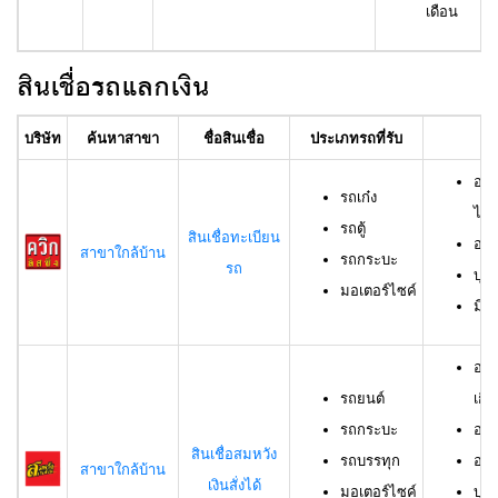
เดือน
สินเชื่อรถแลกเงิน
บริษัท
ค้นหาสาขา
ชื่อสินเชื่อ
ประเภทรถที่รับ
อา
อาย
รถเก๋ง
ไม่เ
รถตู้
สินเชื่อทะเบียน
อาย
สาขาใกล้บ้าน
รถกระบะ
รถ
บุค
มอเตอร์ไซค์
มีช
อาย
รถยนต์
เกิน
รถกระบะ
อาย
สินเชื่อสมหวัง
รถบรรทุก
อาย
สาขาใกล้บ้าน
เงินสั่งได้
มอเตอร์ไซค์
บุค