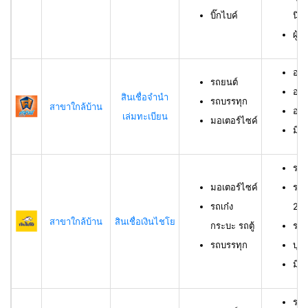
บิ๊กไบค์
นิต
ผู้
อาย
รถยนต์
อาย
สินเชื่อจำนำ
รถบรรทุก
สาขาใกล้บ้าน
อาย
เล่มทะเบียน
มอเตอร์ไซค์
มีช
รถม
มอเตอร์ไซค์
รถเ
รถเก๋ง
23 
สาขาใกล้บ้าน
สินเชื่อเงินไชโย
กระบะ รถตู้
รถบ
รถบรรทุก
บุค
มีร
รถย