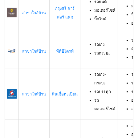
รถยนต์
มอเ
กรุงศรี คาร์
มอเตอร์ไซค์
สาขาใกล้บ้าน
บิ๊ก
ฟอร์ แคช
บิ๊กไบค์
อาย
รถเ
รถเก๋ง
มีอ
สาขาใกล้บ้าน
ทีทีบีไดรฟ์
รถกระบะ
ราย
รถเก๋ง-
รถเ
กระบะ
รถบ
รถบรรทุก
รถม
สาขาใกล้บ้าน
สินเชื่อทะเบียน
รถ
อาย
มอเตอร์ไซค์
อายุ
อายุ
อาย