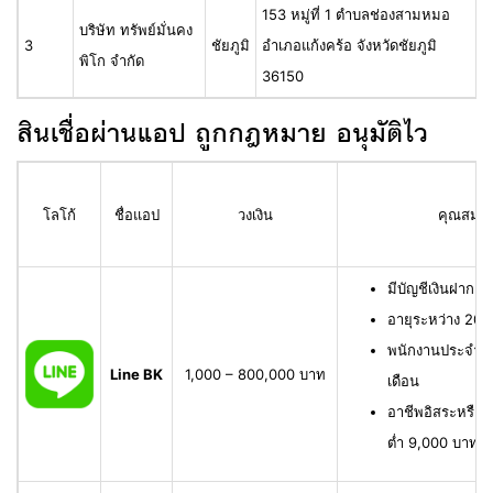
153 หมู่ที่ 1 ตำบลช่องสามหมอ
บริษัท ทรัพย์มั่นคง
3
ชัยภูมิ
อำเภอแก้งคร้อ จังหวัดชัยภูมิ
0
พิโก จำกัด
36150
สินเชื่อผ่านแอป ถูกกฎหมาย อนุมัติไว
โลโก้
ชื่อแอป
วงเงิน
คุณสมบัติ
มีบัญชีเงินฝาก L
อายุระหว่าง 20 
พนักงานประจำ มี
Line BK
1,000 – 800,000 บาท
เดือน
อาชีพอิสระหรือเจ
ต่ำ 9,000 บาทต่