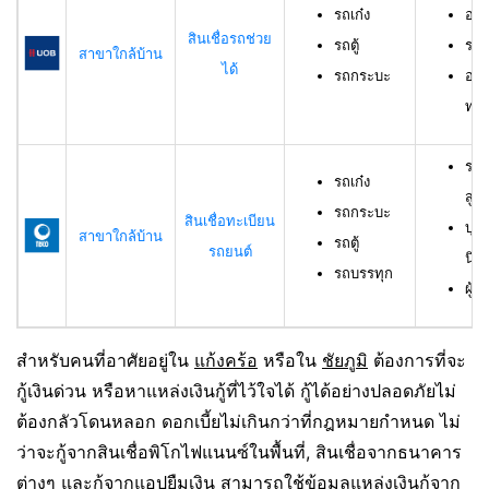
รถเก๋ง
อาย
สินเชื่อรถช่วย
รถตู้
ราย
สาขาใกล้บ้าน
ได้
รถกระบะ
อาย
ทดล
รถเ
รถเก๋ง
สูง
รถกระบะ
สินเชื่อทะเบียน
บุค
สาขาใกล้บ้าน
รถตู้
รถยนต์
นิต
รถบรรทุก
ผู้ก
สำหรับคนที่อาศัยอยู่ใน
แก้งคร้อ
หรือใน
ชัยภูมิ
ต้องการที่จะ
กู้เงินด่วน หรือหาแหล่งเงินกู้ที่ไว้ใจได้ กู้ได้อย่างปลอดภัยไม่
ต้องกลัวโดนหลอก ดอกเบี้ยไม่เกินกว่าที่กฎหมายกำหนด ไม่
ว่าจะกู้จากสินเชื่อพิโกไฟแนนซ์ในพื้นที่, สินเชื่อจากธนาคาร
ต่างๆ และกู้จากแอปยืมเงิน สามารถใช้ข้อมูลแหล่งเงินกู้จาก