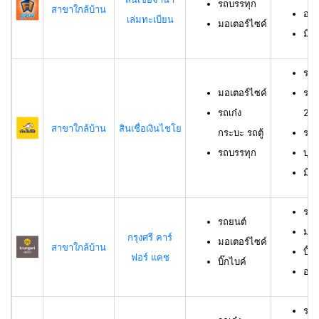
รถบรรทุก
สาขาใกล้บ้าน
อาย
เล่มทะเบียน
มอเตอร์ไซค์
มีช
รถม
มอเตอร์ไซค์
รถเ
รถเก๋ง
23 
สาขาใกล้บ้าน
สินเชื่อเงินไชโย
กระบะ รถตู้
รถบ
รถบรรทุก
บุค
มีร
รถย
รถยนต์
มอเ
กรุงศรี คาร์
มอเตอร์ไซค์
สาขาใกล้บ้าน
บิ๊ก
ฟอร์ แคช
บิ๊กไบค์
อาย
รถเ