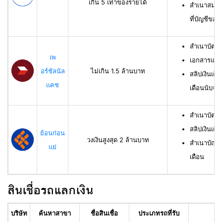
เกิน 5 เท่าของรายได้
สำเนาสมุดเ
ที่บัญชีของผ
สำเนาบัตร
เพ
เอกสารแสด
อร์ชัลนัล
ไม่เกิน 1.5 ล้านบาท
สลิปเงินเดื
แคช
เดือนนับจาก
สำเนาบัตรป
สลิปเงินเดื
ย้อนก่อน
วงเงินสูงสุด 2 ล้านบาท
สำเนาบัญชีเ
แย่
เดือน
สินเชื่อรถแลกเงิน
บริษัท
ค้นหาสาขา
ชื่อสินเชื่อ
ประเภทรถที่รับ
อา