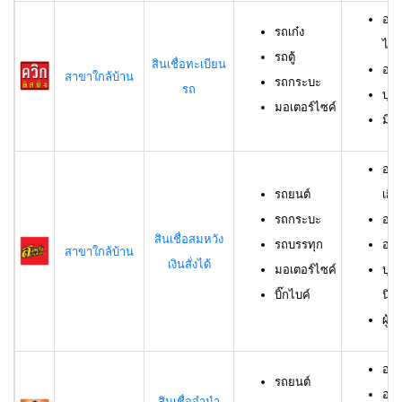
อาย
รถเก๋ง
ไม่เ
รถตู้
สินเชื่อทะเบียน
อาย
สาขาใกล้บ้าน
รถกระบะ
รถ
บุค
มอเตอร์ไซค์
มีช
อาย
รถยนต์
เกิน
รถกระบะ
อาย
สินเชื่อสมหวัง
รถบรรทุก
อาย
สาขาใกล้บ้าน
เงินสั่งได้
มอเตอร์ไซค์
บุค
บิ๊กไบค์
นิต
ผู้
อาย
รถยนต์
อาย
สินเชื่อจำนำ