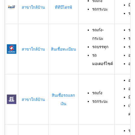
รถเก๋ง
มีอ
สาขาใกล้บ้าน
ทีทีบีไดรฟ์
รถกระบะ
ราย
รถเก๋ง-
รถเ
กระบะ
รถบ
รถบรรทุก
รถม
สาขาใกล้บ้าน
สินเชื่อทะเบียน
รถ
อาย
มอเตอร์ไซค์
อายุ
อายุ
อาย
รถเก๋ง
สินเชื่อรถแลก
มีร
สาขาใกล้บ้าน
รถกระบะ
เงิน
เป็
ครอ
รถเ