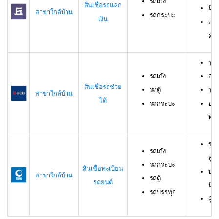
รถเก๋ง
สินเชื่อรถแลก
มีร
สาขาใกล้บ้าน
รถกระบะ
เงิน
เป็
ครอ
รถเ
รถเก๋ง
อาย
สินเชื่อรถช่วย
รถตู้
ราย
สาขาใกล้บ้าน
ได้
รถกระบะ
อาย
ทดล
รถเ
รถเก๋ง
สูง
รถกระบะ
สินเชื่อทะเบียน
บุค
สาขาใกล้บ้าน
รถตู้
รถยนต์
นิต
รถบรรทุก
ผู้ก