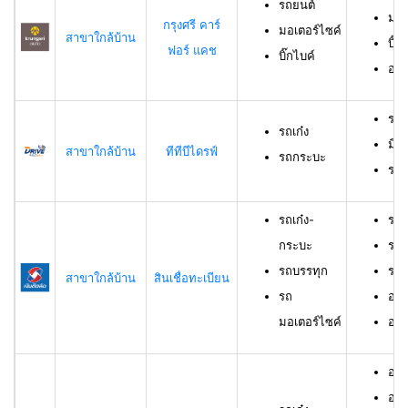
รถยนต์
มอเ
กรุงศรี คาร์
มอเตอร์ไซค์
สาขาใกล้บ้าน
บิ๊ก
ฟอร์ แคช
บิ๊กไบค์
อาย
รถเ
รถเก๋ง
มีอ
สาขาใกล้บ้าน
ทีทีบีไดรฟ์
รถกระบะ
ราย
รถเก๋ง-
รถเ
กระบะ
รถบ
รถบรรทุก
รถม
สาขาใกล้บ้าน
สินเชื่อทะเบียน
รถ
อาย
มอเตอร์ไซค์
อายุ
อายุ
อาย