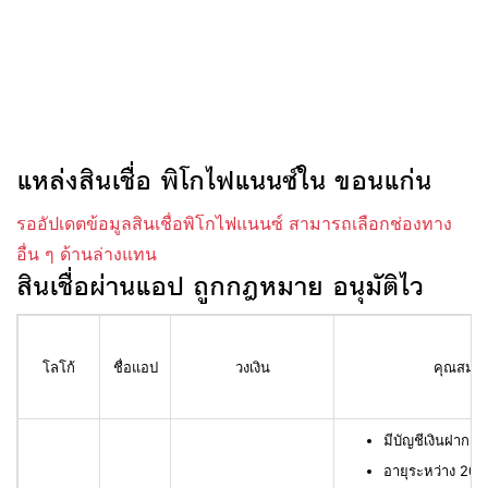
แหล่งสินเชื่อ พิโกไฟแนนซ์ใน ขอนแก่น
รออัปเดตข้อมูลสินเชื่อพิโกไฟแนนซ์ สามารถเลือกช่องทาง
อื่น ๆ ด้านล่างแทน
สินเชื่อผ่านแอป ถูกกฎหมาย อนุมัติไว
โลโก้
ชื่อแอป
วงเงิน
คุณสมบัติ
มีบัญชีเงินฝาก L
อายุระหว่าง 20 