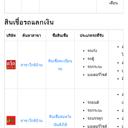
เดือน
สินเชื่อรถแลกเงิน
บริษัท
ค้นหาสาขา
ชื่อสินเชื่อ
ประเภทรถที่รับ
อา
อาย
รถเก๋ง
ไม่เ
รถตู้
สินเชื่อทะเบียน
อาย
สาขาใกล้บ้าน
รถกระบะ
รถ
บุค
มอเตอร์ไซค์
มีช
อาย
รถยนต์
เกิน
รถกระบะ
อาย
สินเชื่อสมหวัง
รถบรรทุก
อาย
สาขาใกล้บ้าน
เงินสั่งได้
มอเตอร์ไซค์
บุค