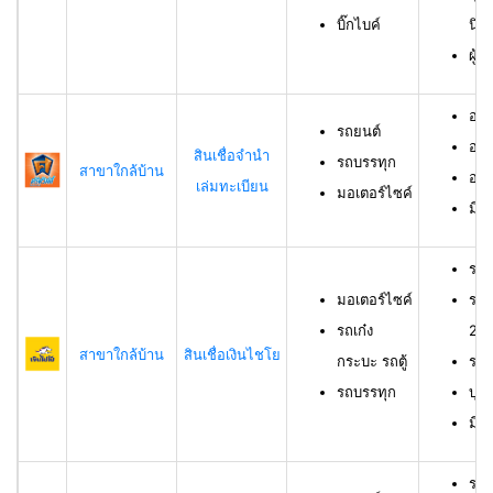
บิ๊กไบค์
นิต
ผู้
อาย
รถยนต์
อาย
สินเชื่อจำนำ
รถบรรทุก
สาขาใกล้บ้าน
อาย
เล่มทะเบียน
มอเตอร์ไซค์
มีช
รถม
มอเตอร์ไซค์
รถเ
รถเก๋ง
23 
สาขาใกล้บ้าน
สินเชื่อเงินไชโย
กระบะ รถตู้
รถบ
รถบรรทุก
บุค
มีร
รถย