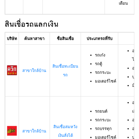
เดือน
สินเชื่อรถแลกเงิน
บริษัท
ค้นหาสาขา
ชื่อสินเชื่อ
ประเภทรถที่รับ
อา
อาย
รถเก๋ง
ไม่เ
รถตู้
สินเชื่อทะเบียน
อาย
สาขาใกล้บ้าน
รถกระบะ
รถ
บุค
มอเตอร์ไซค์
มีช
อาย
รถยนต์
เกิน
รถกระบะ
อาย
สินเชื่อสมหวัง
รถบรรทุก
อาย
สาขาใกล้บ้าน
เงินสั่งได้
มอเตอร์ไซค์
บุค