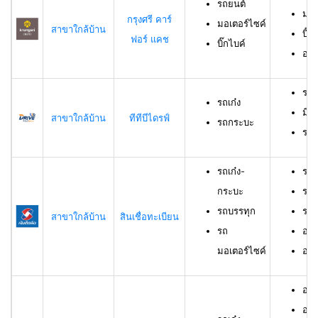
รถยนต์
มอเ
กรุงศรี คาร์
มอเตอร์ไซค์
สาขาใกล้บ้าน
บิ๊ก
ฟอร์ แคช
บิ๊กไบค์
อาย
รถเ
รถเก๋ง
มีอ
สาขาใกล้บ้าน
ทีทีบีไดรฟ์
รถกระบะ
ราย
รถเก๋ง-
รถเ
กระบะ
รถบ
รถบรรทุก
รถม
สาขาใกล้บ้าน
สินเชื่อทะเบียน
รถ
อาย
มอเตอร์ไซค์
อายุ
อายุ
อาย