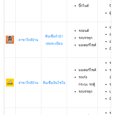
บิ๊กไบค์
นิต
ผู้
อาย
รถยนต์
อาย
สินเชื่อจำนำ
รถบรรทุก
สาขาใกล้บ้าน
อาย
เล่มทะเบียน
มอเตอร์ไซค์
มีช
รถม
มอเตอร์ไซค์
รถเ
รถเก๋ง
23 
สาขาใกล้บ้าน
สินเชื่อเงินไชโย
กระบะ รถตู้
รถบ
รถบรรทุก
บุค
มีร
รถย