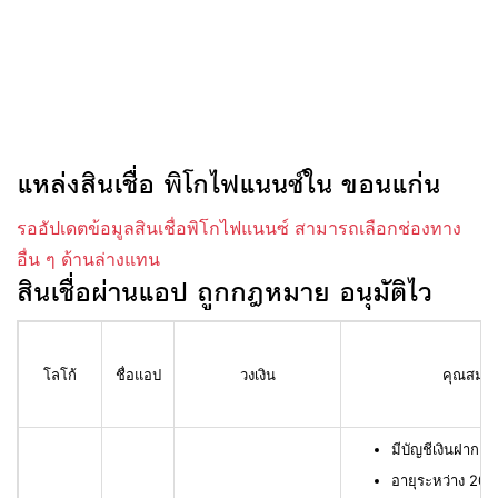
แหล่งสินเชื่อ พิโกไฟแนนซ์ใน ขอนแก่น
รออัปเดตข้อมูลสินเชื่อพิโกไฟแนนซ์ สามารถเลือกช่องทาง
อื่น ๆ ด้านล่างแทน
สินเชื่อผ่านแอป ถูกกฎหมาย อนุมัติไว
โลโก้
ชื่อแอป
วงเงิน
คุณสมบัติ
มีบัญชีเงินฝาก L
อายุระหว่าง 20 