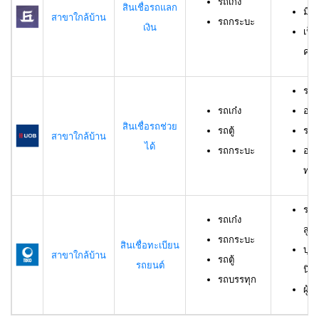
รถเก๋ง
สินเชื่อรถแลก
มีร
สาขาใกล้บ้าน
รถกระบะ
เงิน
เป็
ครอ
รถเ
รถเก๋ง
อาย
สินเชื่อรถช่วย
รถตู้
ราย
สาขาใกล้บ้าน
ได้
รถกระบะ
อาย
ทดล
รถเ
รถเก๋ง
สูง
รถกระบะ
สินเชื่อทะเบียน
บุค
สาขาใกล้บ้าน
รถตู้
รถยนต์
นิต
รถบรรทุก
ผู้ก