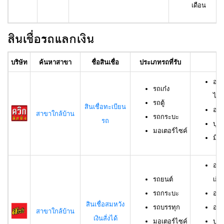
เดือน
สินเชื่อรถแลกเงิน
บริษัท
ค้นหาสาขา
ชื่อสินเชื่อ
ประเภทรถที่รับ
อา
อาย
รถเก๋ง
ไม่เ
รถตู้
สินเชื่อทะเบียน
อาย
สาขาใกล้บ้าน
รถกระบะ
รถ
บุค
มอเตอร์ไซค์
มีช
อาย
รถยนต์
เกิน
รถกระบะ
อาย
สินเชื่อสมหวัง
รถบรรทุก
อาย
สาขาใกล้บ้าน
เงินสั่งได้
มอเตอร์ไซค์
บุค