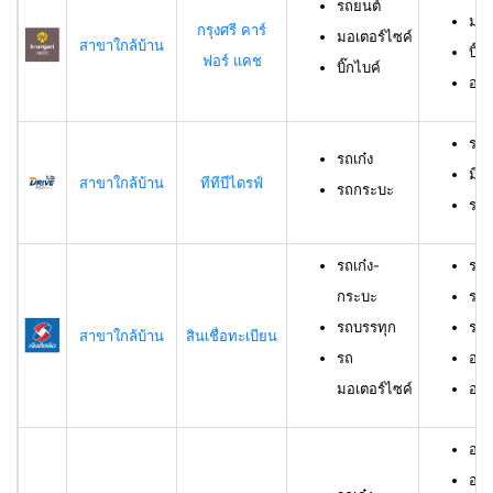
รถยนต์
มอเ
กรุงศรี คาร์
มอเตอร์ไซค์
สาขาใกล้บ้าน
บิ๊ก
ฟอร์ แคช
บิ๊กไบค์
อาย
รถเ
รถเก๋ง
มีอ
สาขาใกล้บ้าน
ทีทีบีไดรฟ์
รถกระบะ
ราย
รถเก๋ง-
รถเ
กระบะ
รถบ
รถบรรทุก
รถม
สาขาใกล้บ้าน
สินเชื่อทะเบียน
รถ
อาย
มอเตอร์ไซค์
อายุ
อายุ
อาย