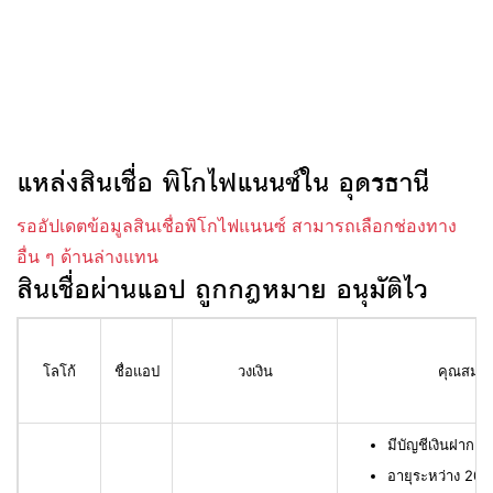
แหล่งสินเชื่อ พิโกไฟแนนซ์ใน อุดรธานี
รออัปเดตข้อมูลสินเชื่อพิโกไฟแนนซ์ สามารถเลือกช่องทาง
อื่น ๆ ด้านล่างแทน
สินเชื่อผ่านแอป ถูกกฎหมาย อนุมัติไว
โลโก้
ชื่อแอป
วงเงิน
คุณสมบัติ
มีบัญชีเงินฝาก L
อายุระหว่าง 20 