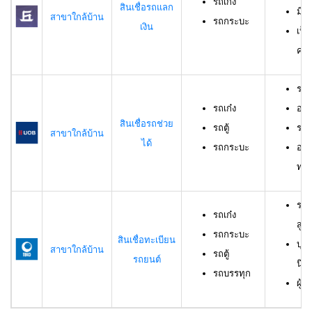
รถเก๋ง
สินเชื่อรถแลก
มีร
สาขาใกล้บ้าน
รถกระบะ
เงิน
เป็
ครอ
รถเ
รถเก๋ง
อาย
สินเชื่อรถช่วย
รถตู้
ราย
สาขาใกล้บ้าน
ได้
รถกระบะ
อาย
ทดล
รถเ
รถเก๋ง
สูง
รถกระบะ
สินเชื่อทะเบียน
บุค
สาขาใกล้บ้าน
รถตู้
รถยนต์
นิต
รถบรรทุก
ผู้ก