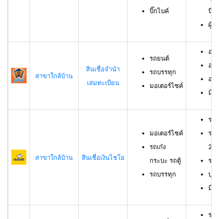
บิ๊กไบค์
นิต
ผู้
อาย
รถยนต์
อาย
สินเชื่อจำนำ
รถบรรทุก
สาขาใกล้บ้าน
อาย
เล่มทะเบียน
มอเตอร์ไซค์
มีช
รถม
มอเตอร์ไซค์
รถเ
รถเก๋ง
23 
สาขาใกล้บ้าน
สินเชื่อเงินไชโย
กระบะ รถตู้
รถบ
รถบรรทุก
บุค
มีร
รถย