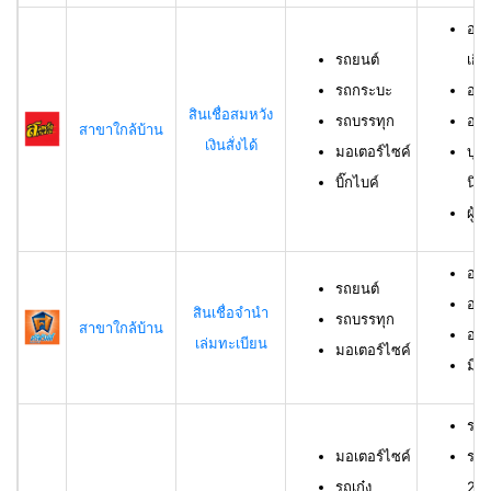
อาย
รถยนต์
เกิน
รถกระบะ
อาย
สินเชื่อสมหวัง
รถบรรทุก
อาย
สาขาใกล้บ้าน
เงินสั่งได้
มอเตอร์ไซค์
บุค
บิ๊กไบค์
นิต
ผู้
อาย
รถยนต์
อาย
สินเชื่อจำนำ
รถบรรทุก
สาขาใกล้บ้าน
อาย
เล่มทะเบียน
มอเตอร์ไซค์
มีช
รถม
มอเตอร์ไซค์
รถเ
รถเก๋ง
23 