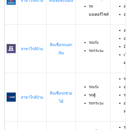
สาขาใกล้บ้าน
สินเชื่อทะเบียน
รถ
อาย
มอเตอร์ไซค์
อายุ
อายุ
อาย
รถเก๋ง
สินเชื่อรถแลก
มีร
สาขาใกล้บ้าน
รถกระบะ
เงิน
เป็
ครอ
รถเ
รถเก๋ง
อาย
สินเชื่อรถช่วย
รถตู้
ราย
สาขาใกล้บ้าน
ได้
รถกระบะ
อาย
ทดล
รถเ