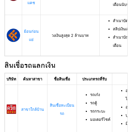
แคช
เดือนนับจาก
สำเนาบัตรป
สลิปเงินเดื
ย้อนก่อน
วงเงินสูงสุด 2 ล้านบาท
สำเนาบัญชีเ
แย่
เดือน
สินเชื่อรถแลกเงิน
บริษัท
ค้นหาสาขา
ชื่อสินเชื่อ
ประเภทรถที่รับ
อา
อาย
รถเก๋ง
ไม่เ
รถตู้
สินเชื่อทะเบียน
อาย
สาขาใกล้บ้าน
รถกระบะ
รถ
บุค
มอเตอร์ไซค์
มีช