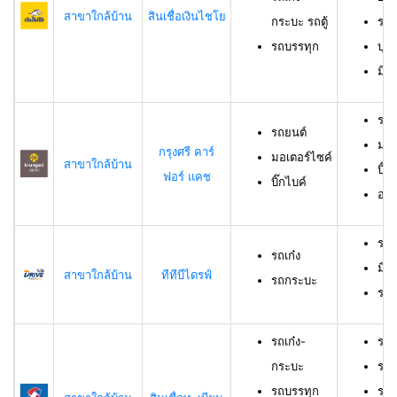
สาขาใกล้บ้าน
สินเชื่อเงินไชโย
กระบะ รถตู้
รถบ
รถบรรทุก
บุค
มีร
รถย
รถยนต์
มอเ
กรุงศรี คาร์
มอเตอร์ไซค์
สาขาใกล้บ้าน
บิ๊ก
ฟอร์ แคช
บิ๊กไบค์
อาย
รถเ
รถเก๋ง
มีอ
สาขาใกล้บ้าน
ทีทีบีไดรฟ์
รถกระบะ
ราย
รถเก๋ง-
รถเ
กระบะ
รถบ
รถบรรทุก
รถม