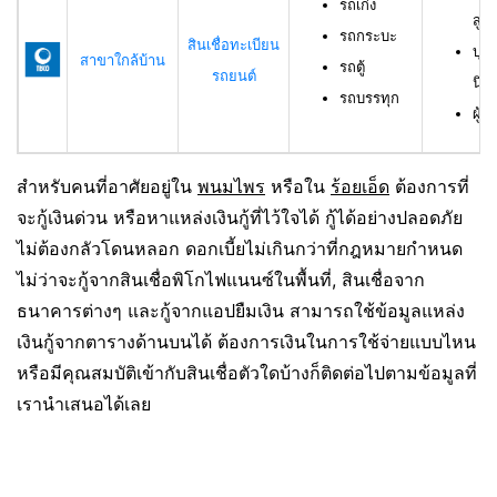
รถเก๋ง
สูง
รถกระบะ
สินเชื่อทะเบียน
บุค
สาขาใกล้บ้าน
รถตู้
รถยนต์
นิต
รถบรรทุก
ผู้ก
สำหรับคนที่อาศัยอยู่ใน
พนมไพร
หรือใน
ร้อยเอ็ด
ต้องการที่
จะกู้เงินด่วน หรือหาแหล่งเงินกู้ที่ไว้ใจได้ กู้ได้อย่างปลอดภัย
ไม่ต้องกลัวโดนหลอก ดอกเบี้ยไม่เกินกว่าที่กฎหมายกำหนด
ไม่ว่าจะกู้จากสินเชื่อพิโกไฟแนนซ์ในพื้นที่, สินเชื่อจาก
ธนาคารต่างๆ และกู้จากแอปยืมเงิน สามารถใช้ข้อมูลแหล่ง
เงินกู้จากตารางด้านบนได้ ต้องการเงินในการใช้จ่ายแบบไหน
หรือมีคุณสมบัติเข้ากับสินเชื่อตัวใดบ้างก็ติดต่อไปตามข้อมูลที่
เรานำเสนอได้เลย