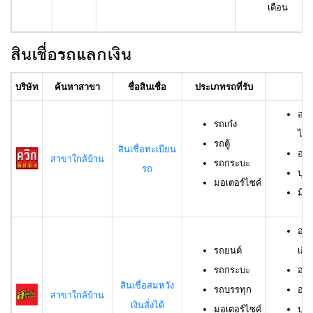
เดือน
สินเชื่อรถแลกเงิน
บริษัท
ค้นหาสาขา
ชื่อสินเชื่อ
ประเภทรถที่รับ
อา
อาย
รถเก๋ง
ไม่เ
รถตู้
สินเชื่อทะเบียน
อาย
สาขาใกล้บ้าน
รถกระบะ
รถ
บุค
มอเตอร์ไซค์
มีช
อาย
รถยนต์
เกิน
รถกระบะ
อาย
สินเชื่อสมหวัง
รถบรรทุก
อาย
สาขาใกล้บ้าน
เงินสั่งได้
มอเตอร์ไซค์
บุค