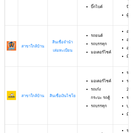
บิ๊กไบค์
นิต
ผู้
อาย
รถยนต์
อาย
สินเชื่อจำนำ
รถบรรทุก
สาขาใกล้บ้าน
อาย
เล่มทะเบียน
มอเตอร์ไซค์
มีช
รถม
มอเตอร์ไซค์
รถเ
รถเก๋ง
23 
สาขาใกล้บ้าน
สินเชื่อเงินไชโย
กระบะ รถตู้
รถบ
รถบรรทุก
บุค
มีร
รถย