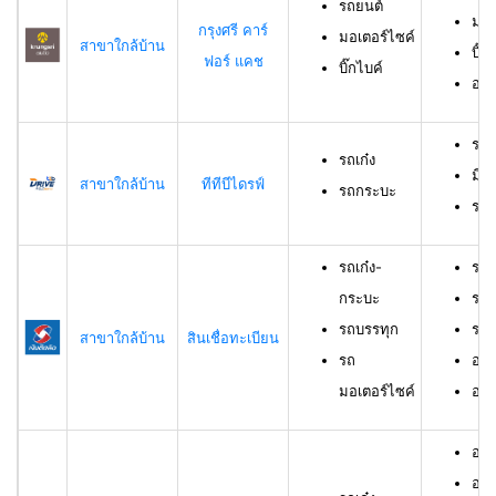
รถยนต์
มอเ
กรุงศรี คาร์
มอเตอร์ไซค์
สาขาใกล้บ้าน
บิ๊ก
ฟอร์ แคช
บิ๊กไบค์
อาย
รถเ
รถเก๋ง
มีอ
สาขาใกล้บ้าน
ทีทีบีไดรฟ์
รถกระบะ
ราย
รถเก๋ง-
รถเ
กระบะ
รถบ
รถบรรทุก
รถม
สาขาใกล้บ้าน
สินเชื่อทะเบียน
รถ
อาย
มอเตอร์ไซค์
อายุ
อายุ
อาย