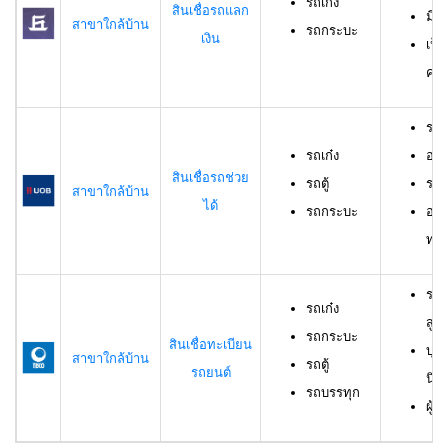
รถเก๋ง
สินเชื่อรถแลก
มีร
สาขาใกล้บ้าน
รถกระบะ
เงิน
เป็
ครอ
รถเ
รถเก๋ง
อาย
สินเชื่อรถช่วย
รถตู้
ราย
สาขาใกล้บ้าน
ได้
รถกระบะ
อาย
ทดล
รถเ
รถเก๋ง
สูง
รถกระบะ
สินเชื่อทะเบียน
บุค
สาขาใกล้บ้าน
รถตู้
รถยนต์
นิต
รถบรรทุก
ผู้ก