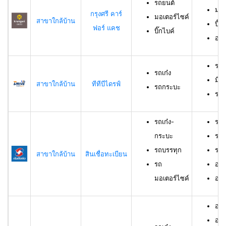
รถยนต์
มอเ
กรุงศรี คาร์
มอเตอร์ไซค์
สาขาใกล้บ้าน
บิ๊ก
ฟอร์ แคช
บิ๊กไบค์
อาย
รถเ
รถเก๋ง
มีอ
สาขาใกล้บ้าน
ทีทีบีไดรฟ์
รถกระบะ
ราย
รถเก๋ง-
รถเ
กระบะ
รถบ
รถบรรทุก
รถม
สาขาใกล้บ้าน
สินเชื่อทะเบียน
รถ
อาย
มอเตอร์ไซค์
อายุ
อายุ
อาย