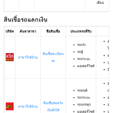
เดือน
สินเชื่อรถแลกเงิน
บริษัท
ค้นหาสาขา
ชื่อสินเชื่อ
ประเภทรถที่รับ
อา
อาย
รถเก๋ง
ไม่เ
รถตู้
สินเชื่อทะเบียน
อาย
สาขาใกล้บ้าน
รถกระบะ
รถ
บุค
มอเตอร์ไซค์
มีช
อาย
รถยนต์
เกิน
รถกระบะ
อาย
สินเชื่อสมหวัง
รถบรรทุก
อาย
สาขาใกล้บ้าน
เงินสั่งได้
มอเตอร์ไซค์
บุค