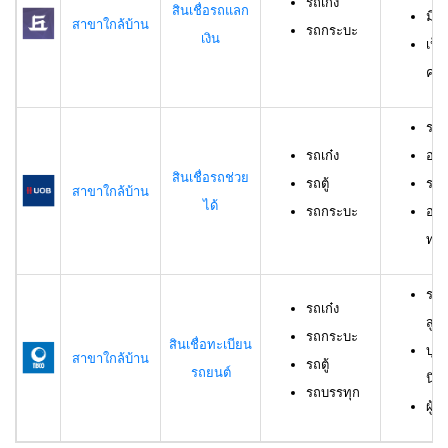
รถเก๋ง
สินเชื่อรถแลก
มีร
สาขาใกล้บ้าน
รถกระบะ
เงิน
เป็
ครอ
รถเ
รถเก๋ง
อาย
สินเชื่อรถช่วย
รถตู้
ราย
สาขาใกล้บ้าน
ได้
รถกระบะ
อาย
ทดล
รถเ
รถเก๋ง
สูง
รถกระบะ
สินเชื่อทะเบียน
บุค
สาขาใกล้บ้าน
รถตู้
รถยนต์
นิต
รถบรรทุก
ผู้ก