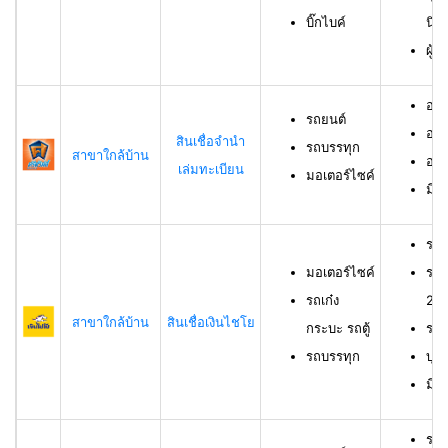
บิ๊กไบค์
นิต
ผู้
อาย
รถยนต์
อาย
สินเชื่อจำนำ
รถบรรทุก
สาขาใกล้บ้าน
อาย
เล่มทะเบียน
มอเตอร์ไซค์
มีช
รถม
มอเตอร์ไซค์
รถเ
รถเก๋ง
23 
สาขาใกล้บ้าน
สินเชื่อเงินไชโย
กระบะ รถตู้
รถบ
รถบรรทุก
บุค
มีร
รถย