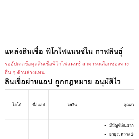
แหล่งสินเชื่อ พิโกไฟแนนซ์ใน กาฬสินธุ์
รออัปเดตข้อมูลสินเชื่อพิโกไฟแนนซ์ สามารถเลือกช่องทาง
อื่น ๆ ด้านล่างแทน
สินเชื่อผ่านแอป ถูกกฎหมาย อนุมัติไว
โลโก้
ชื่อแอป
วงเงิน
คุณสมบัติ
มีบัญชีเงินฝาก L
อายุระหว่าง 20 