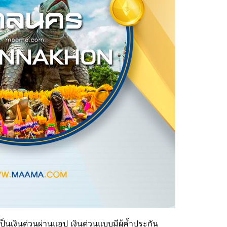
็นเงินด่วนผ่านแอป เงินด่วนแบบมีผู้ค้ำประกัน