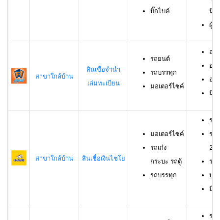
บิ๊กไบค์
นิต
ผู้
อาย
รถยนต์
อาย
สินเชื่อจำนำ
รถบรรทุก
สาขาใกล้บ้าน
อาย
เล่มทะเบียน
มอเตอร์ไซค์
มีช
รถม
มอเตอร์ไซค์
รถเ
รถเก๋ง
23 
สาขาใกล้บ้าน
สินเชื่อเงินไชโย
กระบะ รถตู้
รถบ
รถบรรทุก
บุค
มีร
รถย