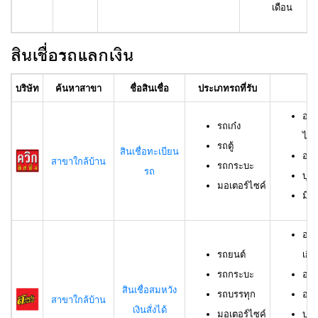
เดือน
สินเชื่อรถแลกเงิน
บริษัท
ค้นหาสาขา
ชื่อสินเชื่อ
ประเภทรถที่รับ
อา
อาย
รถเก๋ง
ไม่เ
รถตู้
สินเชื่อทะเบียน
อาย
สาขาใกล้บ้าน
รถกระบะ
รถ
บุค
มอเตอร์ไซค์
มีช
อาย
รถยนต์
เกิน
รถกระบะ
อาย
สินเชื่อสมหวัง
รถบรรทุก
อาย
สาขาใกล้บ้าน
เงินสั่งได้
มอเตอร์ไซค์
บุค