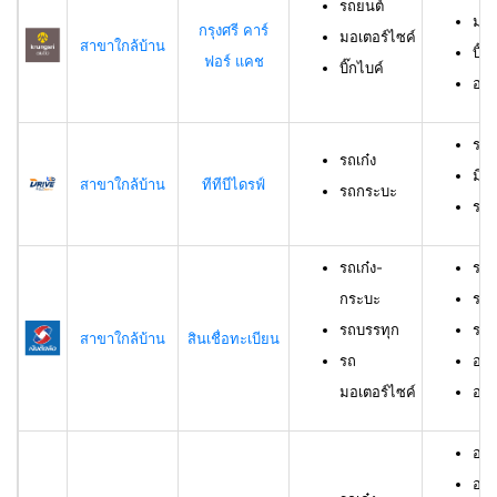
รถยนต์
มอเ
กรุงศรี คาร์
มอเตอร์ไซค์
สาขาใกล้บ้าน
บิ๊ก
ฟอร์ แคช
บิ๊กไบค์
อาย
รถเ
รถเก๋ง
มีอ
สาขาใกล้บ้าน
ทีทีบีไดรฟ์
รถกระบะ
ราย
รถเก๋ง-
รถเ
กระบะ
รถบ
รถบรรทุก
รถม
สาขาใกล้บ้าน
สินเชื่อทะเบียน
รถ
อาย
มอเตอร์ไซค์
อายุ
อายุ
อาย