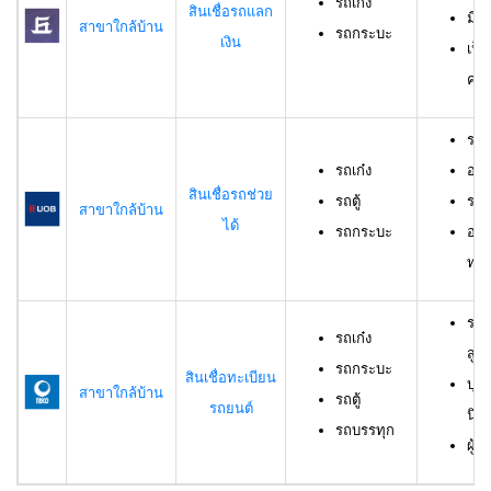
รถเก๋ง
สินเชื่อรถแลก
มีร
สาขาใกล้บ้าน
รถกระบะ
เงิน
เป็
ครอ
รถเ
รถเก๋ง
อาย
สินเชื่อรถช่วย
รถตู้
ราย
สาขาใกล้บ้าน
ได้
รถกระบะ
อาย
ทดล
รถเ
รถเก๋ง
สูง
รถกระบะ
สินเชื่อทะเบียน
บุค
สาขาใกล้บ้าน
รถตู้
รถยนต์
นิต
รถบรรทุก
ผู้ก