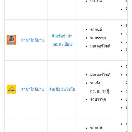
บิ๊กไบค์
นิต
ผู้
อาย
รถยนต์
อาย
สินเชื่อจำนำ
รถบรรทุก
สาขาใกล้บ้าน
อาย
เล่มทะเบียน
มอเตอร์ไซค์
มีช
รถม
มอเตอร์ไซค์
รถเ
รถเก๋ง
23 
สาขาใกล้บ้าน
สินเชื่อเงินไชโย
กระบะ รถตู้
รถบ
รถบรรทุก
บุค
มีร
รถย
รถยนต์