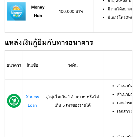
อายุ 20-58 ปี ม
Money
มีรายได้อย่างน้
100,000 บาท
Hub
มีเบอร์โทรศัพท์ท
แหล่งเงินกู้ยืมกับทางธนาคาร
ธนาคาร
สินเชื่อ
วงเงิน
สำเนาบัตร
สำเนาบัญช
Xpress
สูงสุดไม่เกิน 1 ล้านบาท หรือไม่
เอกสารแสด
Loan
เกิน 5 เท่าของรายได้
เอกสาร 50 ท
สำเนาบัตร