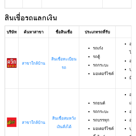
สินเชื่อรถแลกเงิน
บริษัท
ค้นหาสาขา
ชื่อสินเชื่อ
ประเภทรถที่รับ
อา
อาย
รถเก๋ง
ไม่เ
รถตู้
สินเชื่อทะเบียน
อาย
สาขาใกล้บ้าน
รถกระบะ
รถ
บุค
มอเตอร์ไซค์
มีช
อาย
รถยนต์
เกิน
รถกระบะ
อาย
สินเชื่อสมหวัง
รถบรรทุก
อาย
สาขาใกล้บ้าน
เงินสั่งได้
มอเตอร์ไซค์
บุค