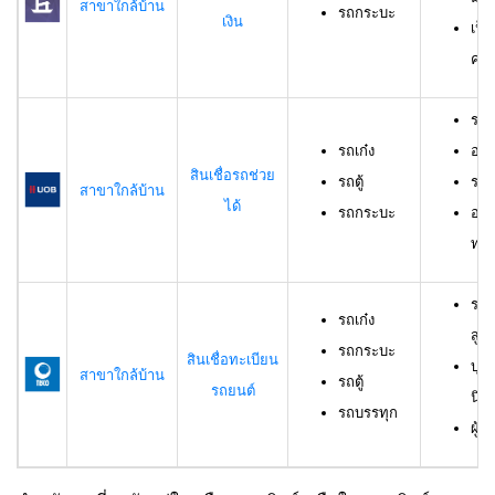
สาขาใกล้บ้าน
รถกระบะ
เงิน
เป็
ครอ
รถเ
รถเก๋ง
อาย
สินเชื่อรถช่วย
รถตู้
ราย
สาขาใกล้บ้าน
ได้
รถกระบะ
อาย
ทดล
รถเ
รถเก๋ง
สูง
รถกระบะ
สินเชื่อทะเบียน
บุค
สาขาใกล้บ้าน
รถตู้
รถยนต์
นิต
รถบรรทุก
ผู้ก