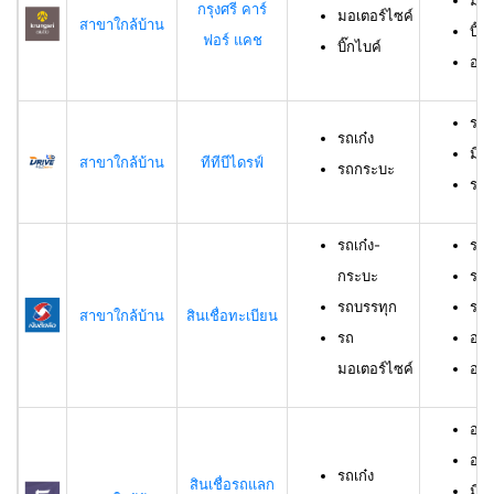
มอเ
กรุงศรี คาร์
มอเตอร์ไซค์
สาขาใกล้บ้าน
บิ๊ก
ฟอร์ แคช
บิ๊กไบค์
อาย
รถเ
รถเก๋ง
มีอ
สาขาใกล้บ้าน
ทีทีบีไดรฟ์
รถกระบะ
ราย
รถเก๋ง-
รถเ
กระบะ
รถบ
รถบรรทุก
รถม
สาขาใกล้บ้าน
สินเชื่อทะเบียน
รถ
อาย
มอเตอร์ไซค์
อายุ
อายุ
อาย
รถเก๋ง
สินเชื่อรถแลก
มีร