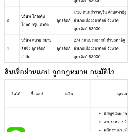
อุตรดิตถ์ 53000
1/36 ถนนสำราญรื่น ตำบลท่าอิฐ
บริษัท โกลเด้น
3
อุตรดิตถ์
อำเภอเมืองอุตรดิตถ์ จังหวัด
โกลด์ กรุ๊ป จำกัด
อุตรดิตถ์ 53000
บริษัท สบาย สบาย
274 ถนนบรมอาสน์ ตำบลท่าอิฐ
4
ลิสซิ่ง อุตรดิตถ์
อุตรดิตถ์
อำเภอเมืองอุตรดิตถ์ จังหวัด
จำกัด
อุตรดิตถ์ 53000
สินเชื่อผ่านแอป ถูกกฎหมาย อนุมัติไว
โลโก้
ชื่อแอป
วงเงิน
คุณสมบัติ
มีบัญชีเงินฝาก L
อายุระหว่าง 20 
พนักงานประจำ มี