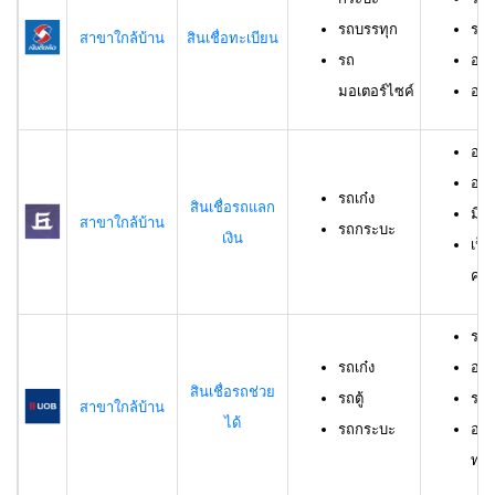
รถบรรทุก
รถม
สาขาใกล้บ้าน
สินเชื่อทะเบียน
รถ
อาย
มอเตอร์ไซค์
อายุ
อายุ
อาย
รถเก๋ง
สินเชื่อรถแลก
มีร
สาขาใกล้บ้าน
รถกระบะ
เงิน
เป็
ครอ
รถเ
รถเก๋ง
อาย
สินเชื่อรถช่วย
รถตู้
ราย
สาขาใกล้บ้าน
ได้
รถกระบะ
อาย
ทดล