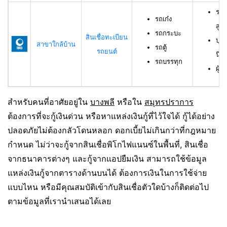
รถเ
รถเก๋ง
สูง
รถกระบะ
สินเชื่อทะเบียน
บุค
สาขาใกล้บ้าน
รถตู้
รถยนต์
นิต
รถบรรทุก
ผู้ก
สำหรับคนที่อาศัยอยู่ใน
บางพลี
หรือใน
สมุทรปราการ
ต้องการที่จะกู้เงินด่วน หรือหาแหล่งเงินกู้ที่ไว้ใจได้ กู้ได้อย่าง
ปลอดภัยไม่ต้องกลัวโดนหลอก ดอกเบี้ยไม่เกินกว่าที่กฎหมาย
กำหนด ไม่ว่าจะกู้จากสินเชื่อพิโกไฟแนนซ์ในพื้นที่, สินเชื่อ
จากธนาคารต่างๆ และกู้จากแอปยืมเงิน สามารถใช้ข้อมูล
แหล่งเงินกู้จากตารางด้านบนได้ ต้องการเงินในการใช้จ่าย
แบบไหน หรือมีคุณสมบัติเข้ากับสินเชื่อตัวใดบ้างก็ติดต่อไป
ตามข้อมูลที่เรานำเสนอได้เลย