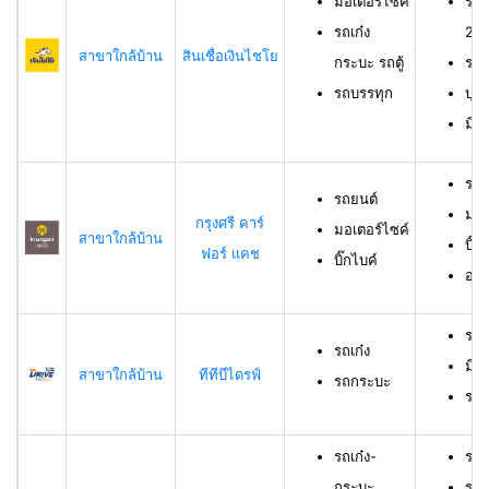
มอเตอร์ไซค์
รถเ
รถเก๋ง
23 
สาขาใกล้บ้าน
สินเชื่อเงินไชโย
กระบะ รถตู้
รถบ
รถบรรทุก
บุค
มีร
รถย
รถยนต์
มอเ
กรุงศรี คาร์
มอเตอร์ไซค์
สาขาใกล้บ้าน
บิ๊ก
ฟอร์ แคช
บิ๊กไบค์
อาย
รถเ
รถเก๋ง
มีอ
สาขาใกล้บ้าน
ทีทีบีไดรฟ์
รถกระบะ
ราย
รถเก๋ง-
รถเ
กระบะ
รถบ