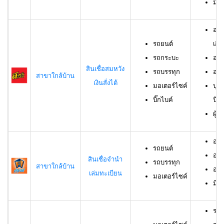
มีช
อาย
รถยนต์
เกิน
รถกระบะ
อาย
สินเชื่อสมหวัง
รถบรรทุก
อาย
สาขาใกล้บ้าน
เงินสั่งได้
มอเตอร์ไซค์
บุค
บิ๊กไบค์
นิต
ผู้
อาย
รถยนต์
อาย
สินเชื่อจำนำ
รถบรรทุก
สาขาใกล้บ้าน
อาย
เล่มทะเบียน
มอเตอร์ไซค์
มีช
รถม