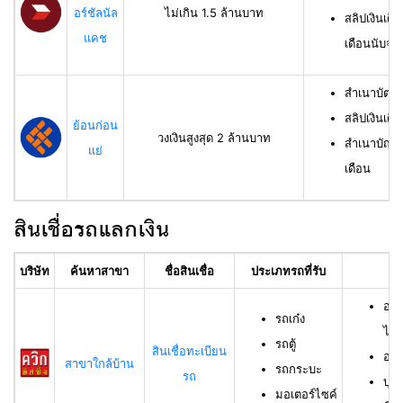
อร์ชัลนัล
ไม่เกิน 1.5 ล้านบาท
สลิปเงินเดื
แคช
เดือนนับจาก
สำเนาบัตรป
สลิปเงินเดื
ย้อนก่อน
วงเงินสูงสุด 2 ล้านบาท
สำเนาบัญชีเ
แย่
เดือน
สินเชื่อรถแลกเงิน
บริษัท
ค้นหาสาขา
ชื่อสินเชื่อ
ประเภทรถที่รับ
อา
อาย
รถเก๋ง
ไม่เ
รถตู้
สินเชื่อทะเบียน
อาย
สาขาใกล้บ้าน
รถกระบะ
รถ
บุค
มอเตอร์ไซค์