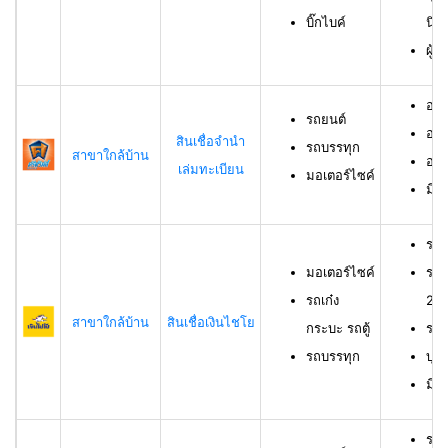
บิ๊กไบค์
นิต
ผู้
อาย
รถยนต์
อาย
สินเชื่อจำนำ
รถบรรทุก
สาขาใกล้บ้าน
อาย
เล่มทะเบียน
มอเตอร์ไซค์
มีช
รถม
มอเตอร์ไซค์
รถเ
รถเก๋ง
23 
สาขาใกล้บ้าน
สินเชื่อเงินไชโย
กระบะ รถตู้
รถบ
รถบรรทุก
บุค
มีร
รถย