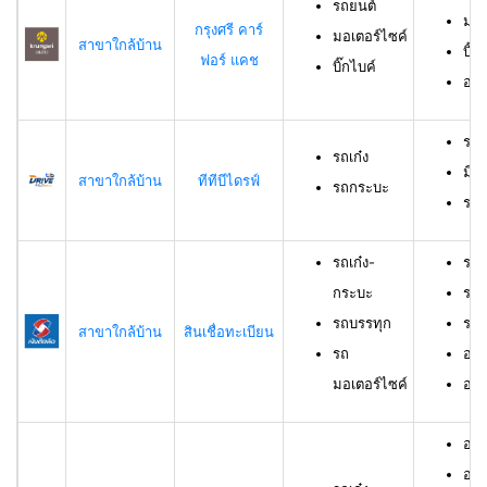
รถยนต์
มอเ
กรุงศรี คาร์
มอเตอร์ไซค์
สาขาใกล้บ้าน
บิ๊ก
ฟอร์ แคช
บิ๊กไบค์
อาย
รถเ
รถเก๋ง
มีอ
สาขาใกล้บ้าน
ทีทีบีไดรฟ์
รถกระบะ
ราย
รถเก๋ง-
รถเ
กระบะ
รถบ
รถบรรทุก
รถม
สาขาใกล้บ้าน
สินเชื่อทะเบียน
รถ
อาย
มอเตอร์ไซค์
อายุ
อายุ
อาย