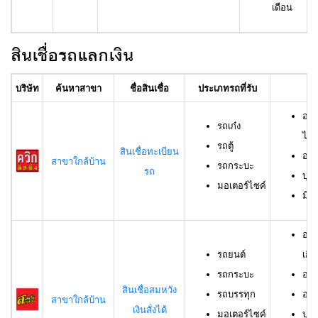
เดือน
สินเชื่อรถแลกเงิน
บริษัท
ค้นหาสาขา
ชื่อสินเชื่อ
ประเภทรถที่รับ
อา
อาย
รถเก๋ง
ไม่เ
รถตู้
สินเชื่อทะเบียน
อาย
สาขาใกล้บ้าน
รถกระบะ
รถ
บุค
มอเตอร์ไซค์
มีช
อาย
รถยนต์
เกิน
รถกระบะ
อาย
สินเชื่อสมหวัง
รถบรรทุก
อาย
สาขาใกล้บ้าน
เงินสั่งได้
มอเตอร์ไซค์
บุค