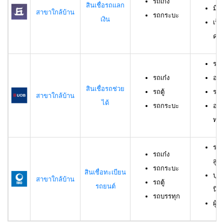
รถเก๋ง
สินเชื่อรถแลก
มีร
สาขาใกล้บ้าน
รถกระบะ
เงิน
เป็
ครอ
รถเ
รถเก๋ง
อาย
สินเชื่อรถช่วย
รถตู้
ราย
สาขาใกล้บ้าน
ได้
รถกระบะ
อาย
ทดล
รถเ
รถเก๋ง
สูง
รถกระบะ
สินเชื่อทะเบียน
บุค
สาขาใกล้บ้าน
รถตู้
รถยนต์
นิต
รถบรรทุก
ผู้ก