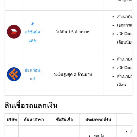
สำเนาบัตร
เพ
เอกสารแสด
อร์ชัลนัล
ไม่เกิน 1.5 ล้านบาท
สลิปเงินเดื
แคช
เดือนนับจาก
สำเนาบัตรป
สลิปเงินเดื
ย้อนก่อน
วงเงินสูงสุด 2 ล้านบาท
สำเนาบัญชีเ
แย่
เดือน
สินเชื่อรถแลกเงิน
บริษัท
ค้นหาสาขา
ชื่อสินเชื่อ
ประเภทรถที่รับ
อา
อาย
รถเก๋ง