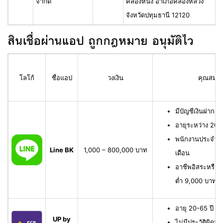
จำกัด
คลองหนึ่ง อำเภอคลองหลวง
จังหวัดปทุมธานี 12120
สินเชื่อผ่านแอป ถูกกฎหมาย อนุมัติไว
โลโก้
ชื่อแอป
วงเงิน
คุณสมบัติ
มีบัญชีเงินฝาก L
อายุระหว่าง 20 
พนักงานประจำ มี
Line BK
1,000 – 800,000 บาท
เดือน
อาชีพอิสระหรือเจ
ต่ำ 9,000 บาทต่
อายุ 20-65 ปี เ
UP by
ไม่มีประวัติผิดนั