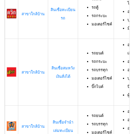
ไม่เ
รถตู้
สินเชื่อทะเบียน
อาย
สาขาใกล้บ้าน
รถกระบะ
รถ
บุค
มอเตอร์ไซค์
มีช
อาย
รถยนต์
เกิน
รถกระบะ
อาย
สินเชื่อสมหวัง
รถบรรทุก
อาย
สาขาใกล้บ้าน
เงินสั่งได้
มอเตอร์ไซค์
บุค
บิ๊กไบค์
นิต
ผู้
อาย
รถยนต์
อาย
สินเชื่อจำนำ
รถบรรทุก
สาขาใกล้บ้าน
อาย
เล่มทะเบียน
มอเตอร์ไซค์