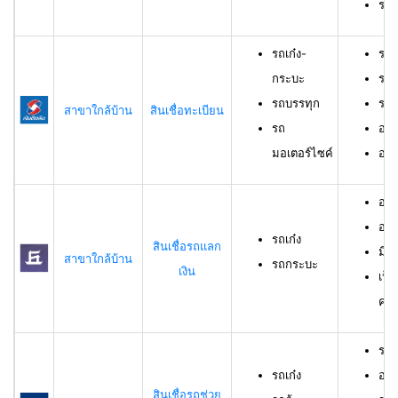
ราย
รถเก๋ง-
รถเ
กระบะ
รถบ
รถบรรทุก
รถม
สาขาใกล้บ้าน
สินเชื่อทะเบียน
รถ
อาย
มอเตอร์ไซค์
อายุ
อายุ
อาย
รถเก๋ง
สินเชื่อรถแลก
มีร
สาขาใกล้บ้าน
รถกระบะ
เงิน
เป็
ครอ
รถเ
รถเก๋ง
อาย
สินเชื่อรถช่วย