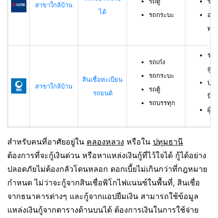
รถตู้
ราย
สาขาใกล้บ้าน
ได้
รถกระบะ
อาย
ทดล
รถเ
รถเก๋ง
สูง
รถกระบะ
สินเชื่อทะเบียน
บุค
สาขาใกล้บ้าน
รถตู้
รถยนต์
นิต
รถบรรทุก
ผู้ก
สำหรับคนที่อาศัยอยู่ใน
คลองหลวง
หรือใน
ปทุมธานี
ต้องการที่จะกู้เงินด่วน หรือหาแหล่งเงินกู้ที่ไว้ใจได้ กู้ได้อย่าง
ปลอดภัยไม่ต้องกลัวโดนหลอก ดอกเบี้ยไม่เกินกว่าที่กฎหมาย
กำหนด ไม่ว่าจะกู้จากสินเชื่อพิโกไฟแนนซ์ในพื้นที่, สินเชื่อ
จากธนาคารต่างๆ และกู้จากแอปยืมเงิน สามารถใช้ข้อมูล
แหล่งเงินกู้จากตารางด้านบนได้ ต้องการเงินในการใช้จ่าย