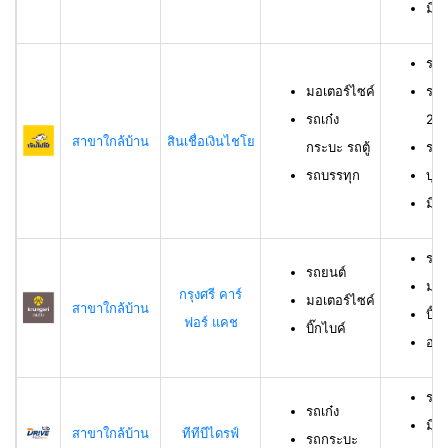
มีช
รถม
มอเตอร์ไซค์
รถเ
รถเก๋ง
23 
สาขาใกล้บ้าน
สินเชื่อเงินไชโย
กระบะ รถตู้
รถบ
รถบรรทุก
บุค
มีร
รถย
รถยนต์
มอเ
กรุงศรี คาร์
มอเตอร์ไซค์
สาขาใกล้บ้าน
บิ๊ก
ฟอร์ แคช
บิ๊กไบค์
อาย
รถเ
รถเก๋ง
มีอ
สาขาใกล้บ้าน
ทีทีบีไดรฟ์
รถกระบะ