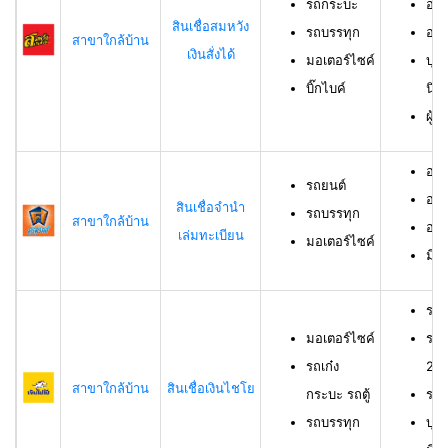
รถกระบะ
อาย
สินเชื่อสมหวัง
รถบรรทุก
อาย
สาขาใกล้บ้าน
เงินสั่งได้
มอเตอร์ไซค์
บุค
บิ๊กไบค์
นิต
ผู้
อาย
รถยนต์
อาย
สินเชื่อจำนำ
รถบรรทุก
สาขาใกล้บ้าน
อาย
เล่มทะเบียน
มอเตอร์ไซค์
มีช
รถม
มอเตอร์ไซค์
รถเ
รถเก๋ง
23 
สาขาใกล้บ้าน
สินเชื่อเงินไชโย
กระบะ รถตู้
รถบ
รถบรรทุก
บุค