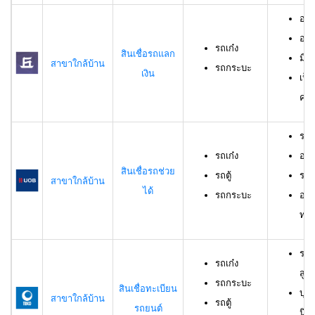
อายุ
อาย
รถเก๋ง
สินเชื่อรถแลก
มีร
สาขาใกล้บ้าน
รถกระบะ
เงิน
เป็
ครอ
รถเ
รถเก๋ง
อาย
สินเชื่อรถช่วย
รถตู้
ราย
สาขาใกล้บ้าน
ได้
รถกระบะ
อาย
ทดล
รถเ
รถเก๋ง
สูง
รถกระบะ
สินเชื่อทะเบียน
บุค
สาขาใกล้บ้าน
รถตู้
รถยนต์
นิต