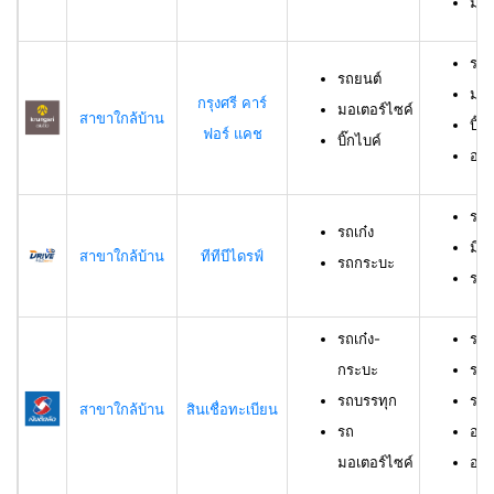
มีร
รถย
รถยนต์
มอเ
กรุงศรี คาร์
มอเตอร์ไซค์
สาขาใกล้บ้าน
บิ๊ก
ฟอร์ แคช
บิ๊กไบค์
อาย
รถเ
รถเก๋ง
มีอ
สาขาใกล้บ้าน
ทีทีบีไดรฟ์
รถกระบะ
ราย
รถเก๋ง-
รถเ
กระบะ
รถบ
รถบรรทุก
รถม
สาขาใกล้บ้าน
สินเชื่อทะเบียน
รถ
อาย
มอเตอร์ไซค์
อายุ