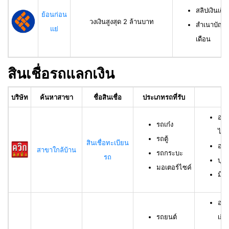
สลิปเงินเดื
ย้อนก่อน
วงเงินสูงสุด 2 ล้านบาท
สำเนาบัญชีเ
แย่
เดือน
สินเชื่อรถแลกเงิน
บริษัท
ค้นหาสาขา
ชื่อสินเชื่อ
ประเภทรถที่รับ
อา
อาย
รถเก๋ง
ไม่เ
รถตู้
สินเชื่อทะเบียน
อาย
สาขาใกล้บ้าน
รถกระบะ
รถ
บุค
มอเตอร์ไซค์
มีช
อาย
รถยนต์
เกิน