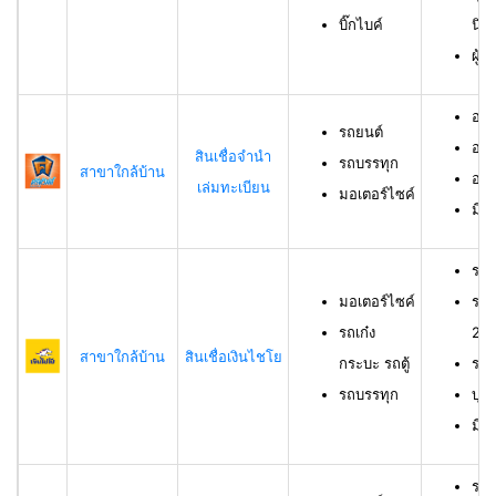
บิ๊กไบค์
นิต
ผู้
อาย
รถยนต์
อาย
สินเชื่อจำนำ
รถบรรทุก
สาขาใกล้บ้าน
อาย
เล่มทะเบียน
มอเตอร์ไซค์
มีช
รถม
มอเตอร์ไซค์
รถเ
รถเก๋ง
23 
สาขาใกล้บ้าน
สินเชื่อเงินไชโย
กระบะ รถตู้
รถบ
รถบรรทุก
บุค
มีร
รถย