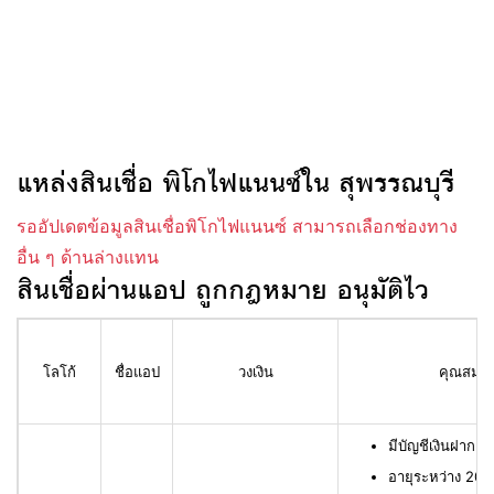
แหล่งสินเชื่อ พิโกไฟแนนซ์ใน สุพรรณบุรี
รออัปเดตข้อมูลสินเชื่อพิโกไฟแนนซ์ สามารถเลือกช่องทาง
อื่น ๆ ด้านล่างแทน
สินเชื่อผ่านแอป ถูกกฎหมาย อนุมัติไว
โลโก้
ชื่อแอป
วงเงิน
คุณสมบัติ
มีบัญชีเงินฝาก L
อายุระหว่าง 20 