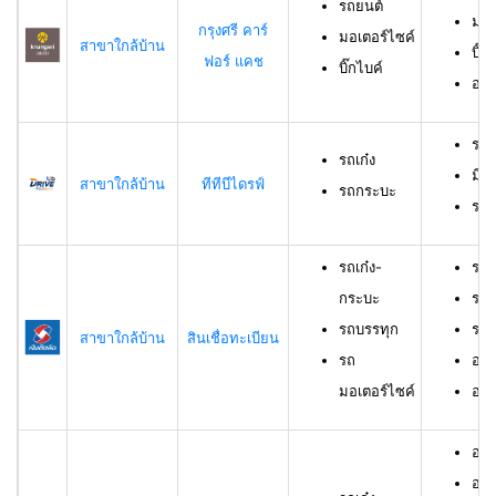
รถยนต์
มอเ
กรุงศรี คาร์
มอเตอร์ไซค์
สาขาใกล้บ้าน
บิ๊ก
ฟอร์ แคช
บิ๊กไบค์
อาย
รถเ
รถเก๋ง
มีอ
สาขาใกล้บ้าน
ทีทีบีไดรฟ์
รถกระบะ
ราย
รถเก๋ง-
รถเ
กระบะ
รถบ
รถบรรทุก
รถม
สาขาใกล้บ้าน
สินเชื่อทะเบียน
รถ
อาย
มอเตอร์ไซค์
อายุ
อายุ
อาย