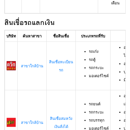
เดือน
สินเชื่อรถแลกเงิน
บริษัท
ค้นหาสาขา
ชื่อสินเชื่อ
ประเภทรถที่รับ
อา
อาย
รถเก๋ง
ไม่เ
รถตู้
สินเชื่อทะเบียน
อาย
สาขาใกล้บ้าน
รถกระบะ
รถ
บุค
มอเตอร์ไซค์
มีช
อาย
รถยนต์
เกิน
รถกระบะ
อาย
สินเชื่อสมหวัง
รถบรรทุก
อาย
สาขาใกล้บ้าน
เงินสั่งได้
มอเตอร์ไซค์
บุค