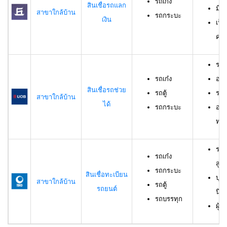
รถเก๋ง
สินเชื่อรถแลก
มีร
สาขาใกล้บ้าน
รถกระบะ
เงิน
เป็
ครอ
รถเ
รถเก๋ง
อาย
สินเชื่อรถช่วย
รถตู้
ราย
สาขาใกล้บ้าน
ได้
รถกระบะ
อาย
ทดล
รถเ
รถเก๋ง
สูง
รถกระบะ
สินเชื่อทะเบียน
บุค
สาขาใกล้บ้าน
รถตู้
รถยนต์
นิต
รถบรรทุก
ผู้ก