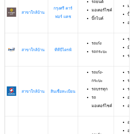
รถยนต์
มอเ
กรุงศรี คาร์
มอเตอร์ไซค์
สาขาใกล้บ้าน
บิ๊ก
ฟอร์ แคช
บิ๊กไบค์
อาย
รถเ
รถเก๋ง
มีอ
สาขาใกล้บ้าน
ทีทีบีไดรฟ์
รถกระบะ
ราย
รถเก๋ง-
รถเ
กระบะ
รถบ
รถบรรทุก
รถม
สาขาใกล้บ้าน
สินเชื่อทะเบียน
รถ
อาย
มอเตอร์ไซค์
อายุ
อายุ
อาย