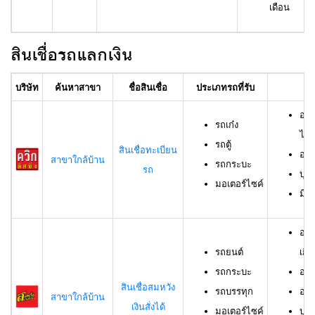
เดือน
สินเชื่อรถแลกเงิน
บริษัท
ค้นหาสาขา
ชื่อสินเชื่อ
ประเภทรถที่รับ
อา
อาย
รถเก๋ง
ไม่เ
รถตู้
สินเชื่อทะเบียน
อาย
สาขาใกล้บ้าน
รถกระบะ
รถ
บุค
มอเตอร์ไซค์
มีช
อาย
รถยนต์
เกิน
รถกระบะ
อาย
สินเชื่อสมหวัง
รถบรรทุก
อาย
สาขาใกล้บ้าน
เงินสั่งได้
มอเตอร์ไซค์
บุค