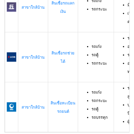
รถเก๋ง
สินเชื่อรถแลก
มีร
สาขาใกล้บ้าน
รถกระบะ
เงิน
เป็
ครอ
รถเ
รถเก๋ง
อาย
สินเชื่อรถช่วย
รถตู้
ราย
สาขาใกล้บ้าน
ได้
รถกระบะ
อาย
ทดล
รถเ
รถเก๋ง
สูง
รถกระบะ
สินเชื่อทะเบียน
บุค
สาขาใกล้บ้าน
รถตู้
รถยนต์
นิต
รถบรรทุก
ผู้ก