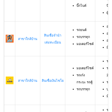
บิ๊กไบค์
นิต
ผู้
อาย
รถยนต์
อาย
สินเชื่อจำนำ
รถบรรทุก
สาขาใกล้บ้าน
อาย
เล่มทะเบียน
มอเตอร์ไซค์
มีช
รถม
มอเตอร์ไซค์
รถเ
รถเก๋ง
23 
สาขาใกล้บ้าน
สินเชื่อเงินไชโย
กระบะ รถตู้
รถบ
รถบรรทุก
บุค
มีร
รถย