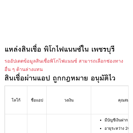
แหล่งสินเชื่อ พิโกไฟแนนซ์ใน เพชรบุรี
รออัปเดตข้อมูลสินเชื่อพิโกไฟแนนซ์ สามารถเลือกช่องทาง
อื่น ๆ ด้านล่างแทน
สินเชื่อผ่านแอป ถูกกฎหมาย อนุมัติไว
โลโก้
ชื่อแอป
วงเงิน
คุณสมบัติ
มีบัญชีเงินฝาก L
อายุระหว่าง 20 