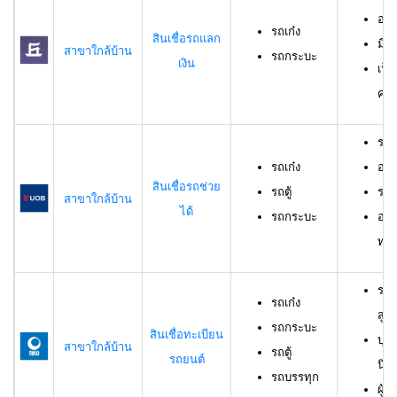
อาย
รถเก๋ง
สินเชื่อรถแลก
มีร
สาขาใกล้บ้าน
รถกระบะ
เงิน
เป็
ครอ
รถเ
รถเก๋ง
อาย
สินเชื่อรถช่วย
รถตู้
ราย
สาขาใกล้บ้าน
ได้
รถกระบะ
อาย
ทดล
รถเ
รถเก๋ง
สูง
รถกระบะ
สินเชื่อทะเบียน
บุค
สาขาใกล้บ้าน
รถตู้
รถยนต์
นิต
รถบรรทุก
ผู้ก