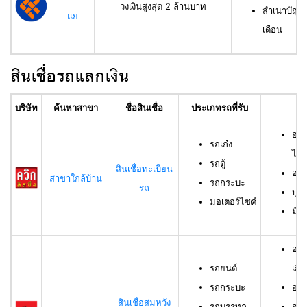
วงเงินสูงสุด 2 ล้านบาท
สำเนาบัญชีเ
แย่
เดือน
สินเชื่อรถแลกเงิน
บริษัท
ค้นหาสาขา
ชื่อสินเชื่อ
ประเภทรถที่รับ
อา
อาย
รถเก๋ง
ไม่เ
รถตู้
สินเชื่อทะเบียน
อาย
สาขาใกล้บ้าน
รถกระบะ
รถ
บุค
มอเตอร์ไซค์
มีช
อาย
รถยนต์
เกิน
รถกระบะ
อาย
สินเชื่อสมหวัง
รถบรรทุก
อาย