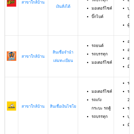
สาขาใกล้บ้าน
เงินสั่งได้
มอเตอร์ไซค์
บุค
บิ๊กไบค์
นิต
ผู้
อาย
รถยนต์
อาย
สินเชื่อจำนำ
รถบรรทุก
สาขาใกล้บ้าน
อาย
เล่มทะเบียน
มอเตอร์ไซค์
มีช
รถม
มอเตอร์ไซค์
รถเ
รถเก๋ง
23 
สาขาใกล้บ้าน
สินเชื่อเงินไชโย
กระบะ รถตู้
รถบ
รถบรรทุก
บุค
มีร