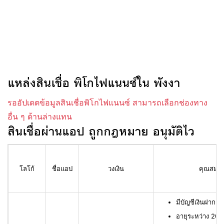
แหล่งสินเชื่อ พิโกไฟแนนซ์ใน พังงา
รออัปเดตข้อมูลสินเชื่อพิโกไฟแนนซ์ สามารถเลือกช่องทาง
อื่น ๆ ด้านล่างแทน
สินเชื่อผ่านแอป ถูกกฎหมาย อนุมัติไว
โลโก้
ชื่อแอป
วงเงิน
คุณสมบัติ
มีบัญชีเงินฝาก L
อายุระหว่าง 20 