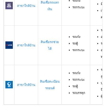
รถเก๋ง
สินเชื่อรถแลก
มีร
สาขาใกล้บ้าน
รถกระบะ
เงิน
เป็
ครอ
รถเ
รถเก๋ง
อาย
สินเชื่อรถช่วย
รถตู้
ราย
สาขาใกล้บ้าน
ได้
รถกระบะ
อาย
ทดล
รถเ
รถเก๋ง
สูง
รถกระบะ
สินเชื่อทะเบียน
บุค
สาขาใกล้บ้าน
รถตู้
รถยนต์
นิต
รถบรรทุก
ผู้ก