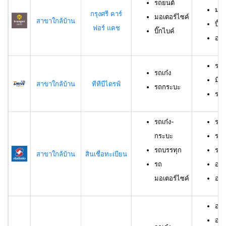
รถยนต์
มอเ
กรุงศรี คาร์
มอเตอร์ไซค์
สาขาใกล้บ้าน
บิ๊ก
ฟอร์ แคช
บิ๊กไบค์
อาย
รถเ
รถเก๋ง
มีอ
สาขาใกล้บ้าน
ทีทีบีไดรฟ์
รถกระบะ
ราย
รถเก๋ง-
รถเ
กระบะ
รถบ
รถบรรทุก
รถม
สาขาใกล้บ้าน
สินเชื่อทะเบียน
รถ
อาย
มอเตอร์ไซค์
อายุ
อายุ
อาย