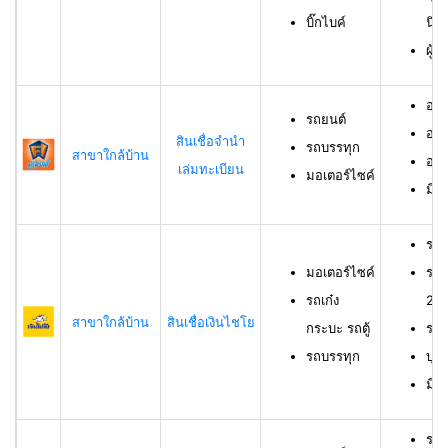
บิ๊กไบค์
นิต
ผู้
อาย
รถยนต์
อาย
สินเชื่อจำนำ
รถบรรทุก
สาขาใกล้บ้าน
อาย
เล่มทะเบียน
มอเตอร์ไซค์
มีช
รถม
มอเตอร์ไซค์
รถเ
รถเก๋ง
23 
สาขาใกล้บ้าน
สินเชื่อเงินไชโย
กระบะ รถตู้
รถบ
รถบรรทุก
บุค
มีร
รถย