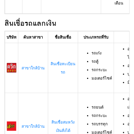
เดือน
สินเชื่อรถแลกเงิน
บริษัท
ค้นหาสาขา
ชื่อสินเชื่อ
ประเภทรถที่รับ
อา
อาย
รถเก๋ง
ไม่เ
รถตู้
สินเชื่อทะเบียน
อาย
สาขาใกล้บ้าน
รถกระบะ
รถ
บุค
มอเตอร์ไซค์
มีช
อาย
รถยนต์
เกิน
รถกระบะ
อาย
สินเชื่อสมหวัง
รถบรรทุก
อาย
สาขาใกล้บ้าน
เงินสั่งได้
มอเตอร์ไซค์
บุค