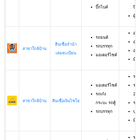
บิ๊กไบค์
นิต
ผู้
อาย
รถยนต์
อาย
สินเชื่อจำนำ
รถบรรทุก
สาขาใกล้บ้าน
อาย
เล่มทะเบียน
มอเตอร์ไซค์
มีช
รถม
มอเตอร์ไซค์
รถเ
รถเก๋ง
23 
สาขาใกล้บ้าน
สินเชื่อเงินไชโย
กระบะ รถตู้
รถบ
รถบรรทุก
บุค
มีร
รถย