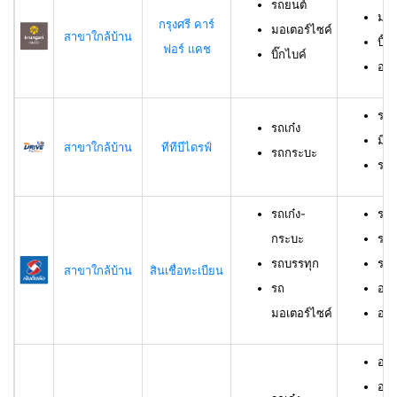
รถยนต์
มอเ
กรุงศรี คาร์
มอเตอร์ไซค์
สาขาใกล้บ้าน
บิ๊ก
ฟอร์ แคช
บิ๊กไบค์
อาย
รถเ
รถเก๋ง
มีอ
สาขาใกล้บ้าน
ทีทีบีไดรฟ์
รถกระบะ
ราย
รถเก๋ง-
รถเ
กระบะ
รถบ
รถบรรทุก
รถม
สาขาใกล้บ้าน
สินเชื่อทะเบียน
รถ
อาย
มอเตอร์ไซค์
อายุ
อายุ
อาย