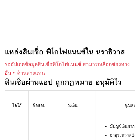
แหล่งสินเชื่อ พิโกไฟแนนซ์ใน นราธิวาส
รออัปเดตข้อมูลสินเชื่อพิโกไฟแนนซ์ สามารถเลือกช่องทาง
อื่น ๆ ด้านล่างแทน
สินเชื่อผ่านแอป ถูกกฎหมาย อนุมัติไว
โลโก้
ชื่อแอป
วงเงิน
คุณสมบัติ
มีบัญชีเงินฝาก L
อายุระหว่าง 20 