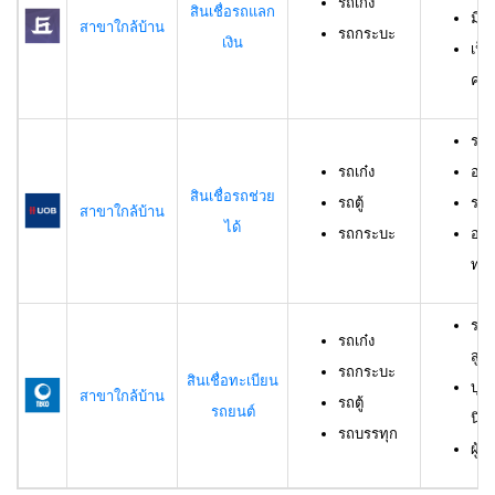
รถเก๋ง
สินเชื่อรถแลก
มีร
สาขาใกล้บ้าน
รถกระบะ
เงิน
เป็
ครอ
รถเ
รถเก๋ง
อาย
สินเชื่อรถช่วย
รถตู้
ราย
สาขาใกล้บ้าน
ได้
รถกระบะ
อาย
ทดล
รถเ
รถเก๋ง
สูง
รถกระบะ
สินเชื่อทะเบียน
บุค
สาขาใกล้บ้าน
รถตู้
รถยนต์
นิต
รถบรรทุก
ผู้ก