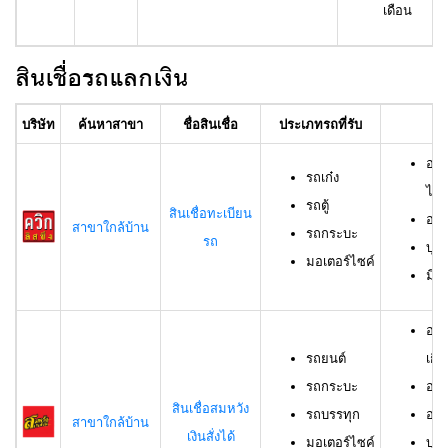
เดือน
สินเชื่อรถแลกเงิน
บริษัท
ค้นหาสาขา
ชื่อสินเชื่อ
ประเภทรถที่รับ
อา
อาย
รถเก๋ง
ไม่เ
รถตู้
สินเชื่อทะเบียน
อาย
สาขาใกล้บ้าน
รถกระบะ
รถ
บุค
มอเตอร์ไซค์
มีช
อาย
รถยนต์
เกิน
รถกระบะ
อาย
สินเชื่อสมหวัง
รถบรรทุก
อาย
สาขาใกล้บ้าน
เงินสั่งได้
มอเตอร์ไซค์
บุค