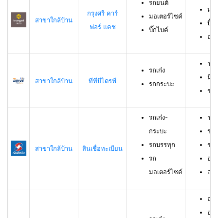
รถยนต์
มอเ
กรุงศรี คาร์
มอเตอร์ไซค์
สาขาใกล้บ้าน
บิ๊ก
ฟอร์ แคช
บิ๊กไบค์
อาย
รถเ
รถเก๋ง
มีอ
สาขาใกล้บ้าน
ทีทีบีไดรฟ์
รถกระบะ
ราย
รถเก๋ง-
รถเ
กระบะ
รถบ
รถบรรทุก
รถม
สาขาใกล้บ้าน
สินเชื่อทะเบียน
รถ
อาย
มอเตอร์ไซค์
อายุ
อายุ
อาย